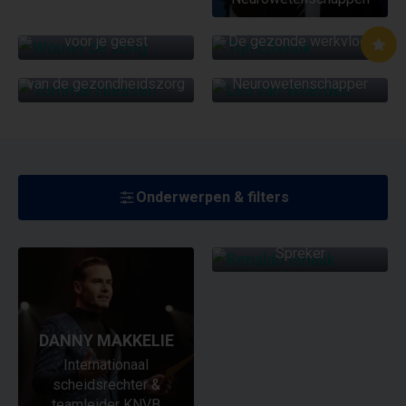
TIJN ELFERINK
Mindgym: sportschool
TOMMIE NIESSEN
voor je geest
De gezonde werkvloer
LEO VAN WOERDEN
De dagelijkse praktijk
van de gezondheidszorg
Neurowetenschapper
Onderwerpen & filters
RENALDO ISHAAK
Spreker
DANNY MAKKELIE
Internationaal
scheidsrechter &
teamleider KNVB