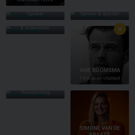
ERIK WEGEWIJS
SANDER KERS
ELKE GERAERTS
Spreker
Spreker & opleider
Keynote spreker, auteur
& ondernemer
ARIE BOOMSMA
Fitness en vitaliteit
BRANKELE FRANK
Neurobioloog
SIMONE VAN DE
KRAATS