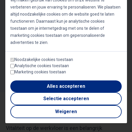
Wij maken gebruik van cookies om onze website te
PURNACHAITANYA
voedingsexpert
verbeteren en jouw ervaring te personaliseren. We plaatsen
Life coach
altijd noodzakelijke cookies om de website goed te laten
WILLEM HOOFT
TIJN ELFERINK
functioneren. Daarnaast kun je analytische cookies
DR EHSAN NATOUR
Spreker & kitesurfer
De gezonde werkvloer
toestaan om je internetgedrag met ons te delen of
LISA STEL
Chirurgie en
marketing cookies toestaan om gepersonaliseerde
patiëntenzorg
Vegan lifestyle
advertenties te zien.
LEO VAN WOERDEN
RALPH MOORMAN
Neurowetenschapper
Voedingsdeskundige
Noodzakelijke cookies toestaan
Analytische cookies toestaan
Marketing cookies toestaan
Volgende
Alles accepteren
Selectie accepteren
Vitaliteit op de werkvloer en duurzame
Weigeren
inzetbaarheid
Vitaliteit op de werkvloer is een belangrijk