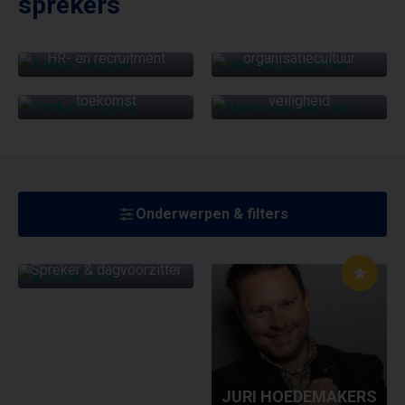
sprekers
JEROEN BUSSCHER
AALTJE VINCENT
HANS VAN DER LOO
Leiderschap en
YMKJE LEIJSTRA
HR- en recruitment
organisatiecultuur
Sociale en
Leiderschap van de
psychologische
toekomst
veiligheid
Onderwerpen & filters
MICHIEL VOS
Spreker & dagvoorzitter
JURI HOEDEMAKERS