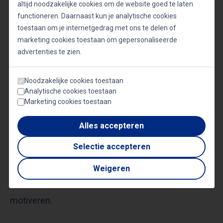
altijd noodzakelijke cookies om de website goed te laten
Spreker over cultuurverandering in
functioneren. Daarnaast kun je analytische cookies
organisaties
toestaan om je internetgedrag met ons te delen of
marketing cookies toestaan om gepersonaliseerde
Een spreker over cultuurverandering binnen een
advertenties te zien.
organisatie kan helpen om veranderingen soepel te
laten verlopen. Bedrijven en organisaties die te
Noodzakelijke cookies toestaan
maken krijgen met fusies, nieuwe strategieën of
Analytische cookies toestaan
Marketing cookies toestaan
veranderend gedrag hebben vaak behoefte aan
experts die inzichten bieden in
Alles accepteren
verandermanagement. Een spreker over
Selectie accepteren
verandering of een inspirerende spreker
Weigeren
gedragsverandering geeft waardevolle handvatten
om weerstand te doorbreken en medewerkers te
motiveren.