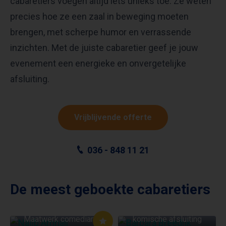
cabaretiers voegen altijd iets unieks toe. Ze weten
precies hoe ze een zaal in beweging moeten
brengen, met scherpe humor en verrassende
inzichten. Met de juiste cabaretier geef je jouw
evenement een energieke en onvergetelijke
afsluiting.
Vrijblijvende offerte
036 - 848 11 21
De meest geboekte cabaretiers
BARBARA BREEDIJK
NAJIB AMHALI
Muzikale wrap-up, een
ANDRIES TUNRU
Maatwerk comedian
komische afsluiting