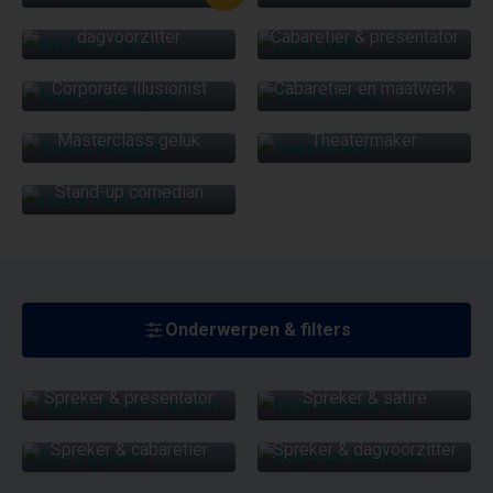
LISA LOEB
Cabaretier &
dagvoorzitter
Cabaretier & presentator
NIELS HOUTEPEN
PIETER DERKS
Corporate illusionist
Cabaretier en maatwerk
GUIDO WEIJERS
SARA KROOS
Masterclass geluk
Theatermaker
HARRY GLOTZBACH
Stand-up comedian
Onderwerpen & filters
LEON VAN DER
ZANDEN
ROEL MAALDERINK
Spreker & presentator
Spreker & satire
ERIC LIPPENS
RAYMON HOFKENS
MICHEL
VERHEIJDEN
MIKE BODDÉ
Spreker & cabaretier
Spreker & dagvoorzitter
Spreker over
Miscommunicatie en