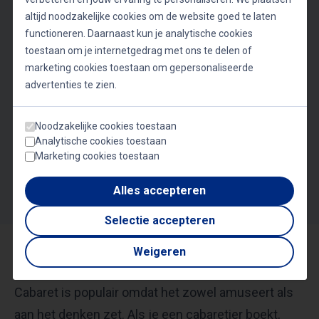
BRENDA BEE
Van Wijsneus tot
altijd noodzakelijke cookies om de website goed te laten
Feestneus
Lied op maat
functioneren. Daarnaast kun je analytische cookies
HANS VAN DE BERG
THOMAS VAN LUYN
toestaan om je internetgedrag met ons te delen of
PATRICK STOOF
Ex-miljonair
Dagvoorzitter & spreker
marketing cookies toestaan om gepersonaliseerde
PAUL DE MUNNIK
Expert in humor en
advertenties te zien.
communicatie
Muzikaal dagvoorzitter
MARTIJN KONING
MERT UGURDIKEN
Maatwerk cabaret
Populaire vlogger
Noodzakelijke cookies toestaan
Analytische cookies toestaan
Marketing cookies toestaan
Volgende
Alles accepteren
Selectie accepteren
Weigeren
Sprekers over cabaret inhuren
Cabaret is populair omdat het zowel amuseert als
aan het denken zet. Als je een cabaretier boekt,