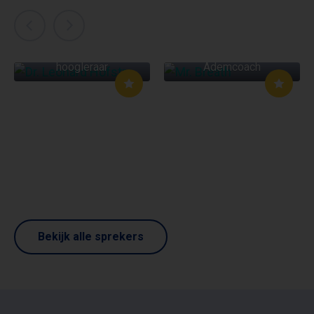
DR. LEONARD
HOFSTRA
MR. BREATH
Cardioloog en
hoogleraar
Ademcoach
Bekijk alle sprekers