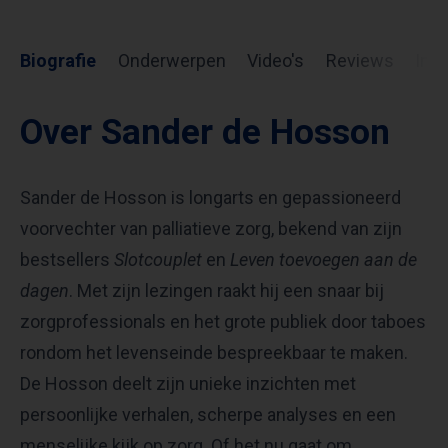
Biografie
Onderwerpen
Video's
Reviews
Inf
Over Sander de Hosson
Sander de Hosson is longarts en gepassioneerd
voorvechter van palliatieve zorg, bekend van zijn
bestsellers
Slotcouplet
en
Leven toevoegen aan de
dagen
. Met zijn lezingen raakt hij een snaar bij
zorgprofessionals en het grote publiek door taboes
rondom het levenseinde bespreekbaar te maken.
De Hosson deelt zijn unieke inzichten met
persoonlijke verhalen, scherpe analyses en een
menselijke kijk op zorg. Of het nu gaat om