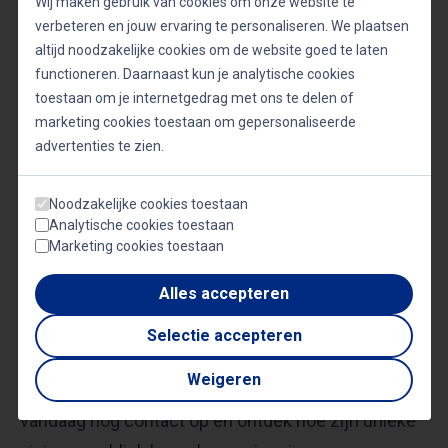
Wij maken gebruik van cookies om onze website te
verbeteren en jouw ervaring te personaliseren. We plaatsen
Award onderstrepen zijn impact. Zijn boeken
altijd noodzakelijke cookies om de website goed te laten
hebben tienduizenden mensen geraakt en
functioneren. Daarnaast kun je analytische cookies
zorgprofessionals geïnspireerd om de menselijke
toestaan om je internetgedrag met ons te delen of
kant van hun vak centraal te stellen.
marketing cookies toestaan om gepersonaliseerde
advertenties te zien.
Met zijn betrokkenheid en indrukwekkende
Noodzakelijke cookies toestaan
verhalen is hij dé spreker om uw evenement naar
Analytische cookies toestaan
Marketing cookies toestaan
een hoger niveau te tillen.
Alles accepteren
Ontroerend, leerzaam en inspirerend
Selectie accepteren
Wilt u Sander de Hosson boeken als gastspreker
Weigeren
voor een congres, workshop of keynote? Neem
vandaag nog contact op en ontdek hoe zijn unieke