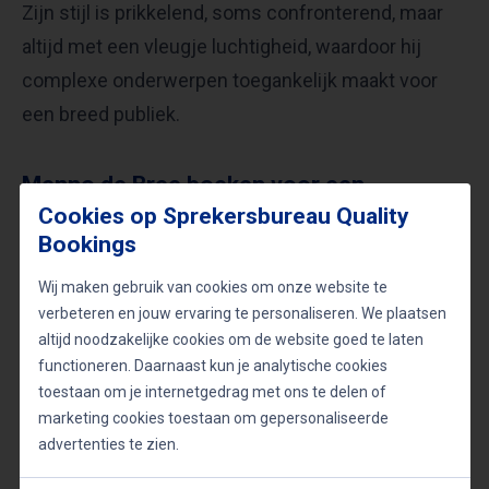
Zijn stijl is prikkelend, soms confronterend, maar
altijd met een vleugje luchtigheid, waardoor hij
complexe onderwerpen toegankelijk maakt voor
een breed publiek.
Menno de Bree boeken voor een
inspirerende keynote?
Cookies op Sprekersbureau Quality
Bookings
Op zoek naar een spreker die filosofie, ethiek en het
Wij maken gebruik van cookies om onze website te
dagelijks leven op een originele manier verbindt?
verbeteren en jouw ervaring te personaliseren. We plaatsen
Menno de Bree is beschikbaar voor keynotes,
altijd noodzakelijke cookies om de website goed te laten
lezingen en dagvoorzitterschappen. Neem nu
functioneren. Daarnaast kun je analytische cookies
contact op voor beschikbaarheid en boekingen.
toestaan om je internetgedrag met ons te delen of
marketing cookies toestaan om gepersonaliseerde
advertenties te zien.