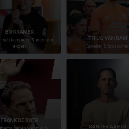
BO KRAMER
THIJS VAN DAM
isch kampioen & inspiratie-
expert
Spreker & topsporter
FRANK DE BOER
SANDER AARTS
baltrainer en voormalig