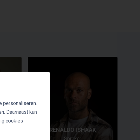
e personaliseren.
en. Daarnaast kun
ing cookies
RENALDO ISHAAK
Spreker