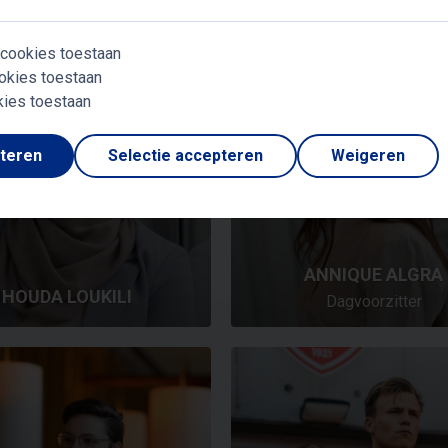
 cookies toestaan
okies toestaan
kies toestaan
pteren
Selectie accepteren
Weigeren
ANNIQUE ALGRA
HOUDA LOUKILI
Dagvoorzitter