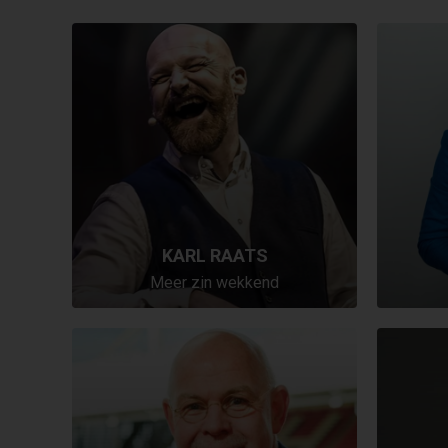
KARL RAATS
Meer zin wekkend