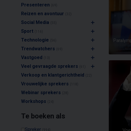
Presenteren
(69)
Reizen en avontuur
(32)
Social Media
(55)
Sport
(116)
Technologie
Paralymp
(56)
Trendwatchers
(69)
Vastgoed
(13)
Veel gevraagde sprekers
(61)
Verkoop en klantgerichtheid
(22)
Vrouwelijke sprekers
(118)
Webinar sprekers
(28)
Workshops
(24)
Te boeken als
Spreker
Voet
(994)