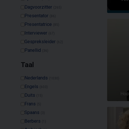
Dagvoorzitter
(265)
Presentator
(86)
Presentatrice
(85)
Interviewer
(67)
Gespreksleider
(62)
Panellid
(36)
Taal
Nederlands
(1030)
Engels
(603)
Hoo
Duits
(15)
Frans
(5)
Spaans
(3)
Berbers
(1)