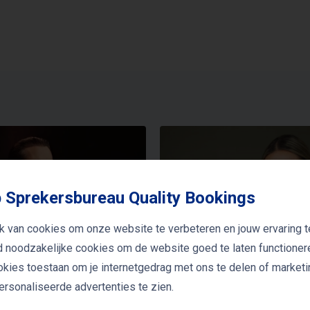
 Sprekersbureau Quality Bookings
k van cookies om onze website te verbeteren en jouw ervaring t
jd noodzakelijke cookies om de website goed te laten functioner
ookies toestaan om je internetgedrag met ons te delen of market
DANNY MAKKELIE
rsonaliseerde advertenties te zien.
VERA DONKERS
nationaal scheidsrechter &
teamleider KNVB
Spreker