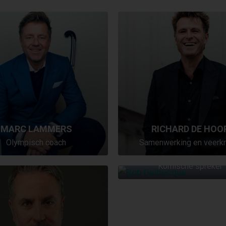
MARC LAMMERS
RICHARD DE HOO
Olympisch coach
Samenwerking en veerkr
BOB DELBECQUE
Komische spreker