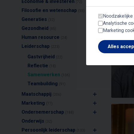
Economie & investeren
(72)
Filosofie en wetenschap
(55)
Noodzakelijke
Generaties
(32)
Analytische co
Gezondheid
(85)
Marketing coo
Human resource
(24)
Leiderschap
Alles acce
(223)
Gastvrijheid
(22)
Reflectie
(18)
Samenwerken
(106)
Teambuilding
(91)
Maatschappij
(206)
Marketing
(77)
Ondernemerschap
(188)
Onderwijs
(32)
Persoonlijk leiderschap
(133)