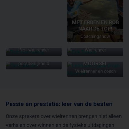
MET ERBEN EN ROB
NAAR DE TOP!
Coachingshow
ROB HARMELING
ERIK DEKKER
GERT JAKOBS
Prof wielrenner
Wielrenner
LEONTIEN
ZIJLAARD-VAN
Oud wielrenner en tv-
MOORSEL
persoonlijkheid
Wielrenner en coach
Passie en prestatie: leer van de besten
Onze sprekers over wielrennen brengen niet alleen
verhalen over winnen en de fysieke uitdagingen