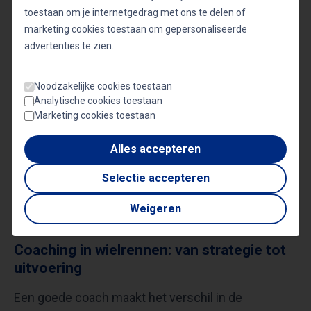
toestaan om je internetgedrag met ons te delen of
Ervaring telt: leer van olympische en
marketing cookies toestaan om gepersonaliseerde
wereldkampioenen
advertenties te zien.
Bij Quality Bookings werken we samen met enkele
Noodzakelijke cookies toestaan
van de meest gerespecteerde namen in het
Analytische cookies toestaan
Marketing cookies toestaan
wielrennen. Onze sprekers, waaronder Olympische
atleten en wereldkampioenen, delen hun ervaringen
Alles accepteren
en leren je de fijne kneepjes van het vak. Hun
Selectie accepteren
verhalen over winnen op het hoogste niveau zullen
je publiek zeker boeien en motiveren.
Weigeren
Coaching in wielrennen: van strategie tot
uitvoering
Een goede coach maakt het verschil in de