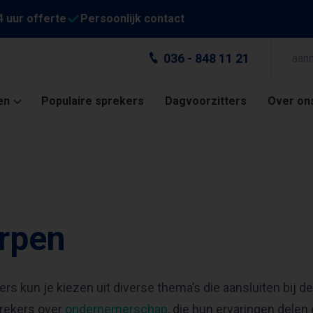
4 uur offerte
Persoonlijk contact
036 - 848 11 21
aan
en
Populaire sprekers
Dagvoorzitters
Over on
rpen
ers kun je kiezen uit diverse thema’s die aansluiten bij 
rekers over
ondernemerschap
, die hun ervaringen dele