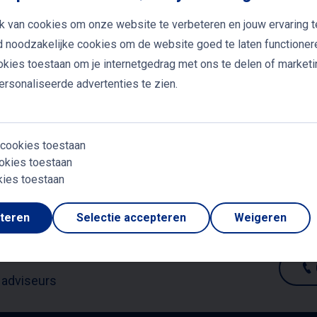
k van cookies om onze website te verbeteren en jouw ervaring t
OONLIJK LEIDERSCHAP
PRESENTEREN
jd noodzakelijke cookies om de website goed te laten functioner
SPORT
TECHNOLOGIE
ookies toestaan om je internetgedrag met ons te delen of market
rsonaliseerde advertenties te zien.
VERKOOP EN
 GEVRAAGDE SPREKERS
KLANTGERICHTHE
 cookies toestaan
WORKSHOPS
okies toestaan
kies toestaan
pteren
Selectie accepteren
Weigeren
 adviseurs