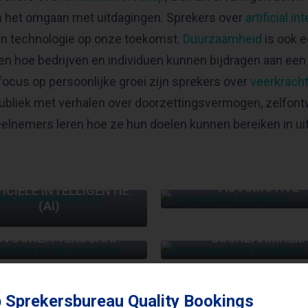
n het omgaan met uitdagingen. Sprekers over
artificial in
van technologie op onze toekomst.
Duurzaamheid
is ook e
ien hoe bedrijven en individuen kunnen bijdragen aan ee
cus op persoonlijke groei zijn sprekers over
veerkrach
 publiek met verhalen over doorzettingsvermogen, zelfont
eelnemers leren hoe ze hun doelen kunnen bereiken in ui
AUTOMOTIVE
FICIËLE INTELLIGENTIE
(AI)
GVOORZITTERSCHAP
DUURZAAMHEID
GENERATIES
GEZONDHEID
 Sprekersbureau Quality Bookings
MAATSCHAPPIJ
MARKETING