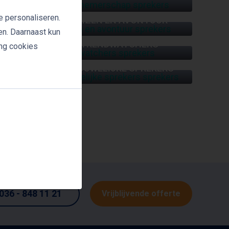
e personaliseren.
REIZEN EN AVONTUUR
en. Daarnaast kun
TRENDWATCHERS
ing cookies
VROUWELIJKE SPREKERS
ID
036 - 848 11 21
Vrijblijvende offerte