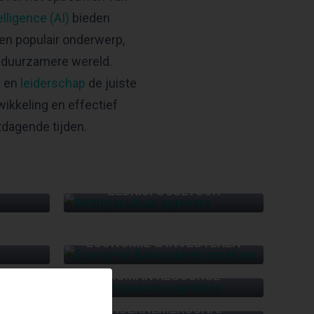
telligence (AI)
bieden
en populair onderwerp,
n duurzamere wereld.
t
en
leiderschap
de juiste
wikkeling en effectief
tdagende tijden.
BEDRIJFSCULTUUR
ECONOMIE & INVESTEREN
HUMAN RESOURCE
ONDERNEMERSCHAP