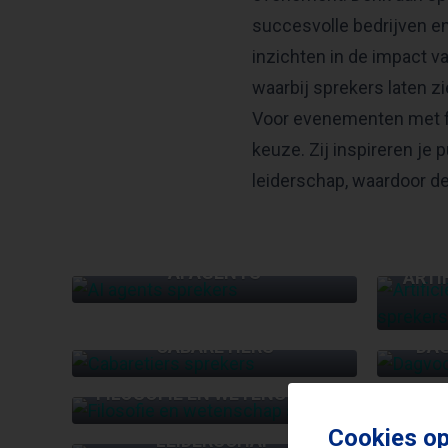
succesvolle bedrijven e
inzichten in de impact 
waarbij sprekers laten z
Voor evenementen met fo
keuze. Zij inspireren je
leiderschap, waardoor d
AI AGENTS
ARTI
CABARETIERS
DA
FILOSOFIE EN WETENSCHAP
Cookies op
LEIDERSCHAP