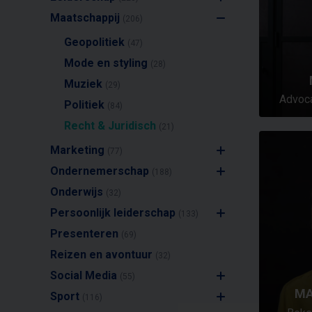
Maatschappij
(206)
Geopolitiek
(47)
Mode en styling
(28)
Muziek
(29)
Advoca
Politiek
(84)
Recht & Juridisch
(21)
Marketing
(77)
Ondernemerschap
(188)
Onderwijs
(32)
Persoonlijk leiderschap
(133)
Presenteren
(69)
Reizen en avontuur
(32)
Social Media
(55)
MA
Sport
(116)