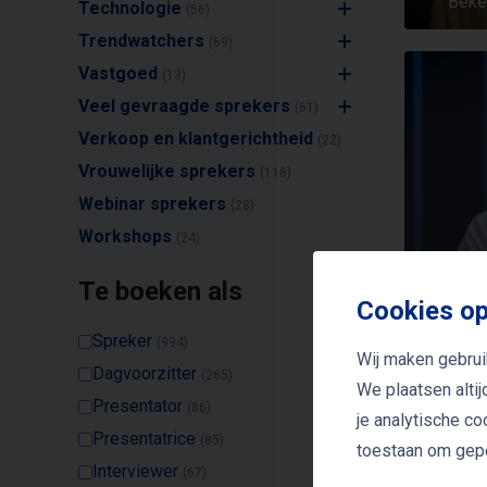
Beke
Technologie
(56)
Trendwatchers
(69)
Vastgoed
(13)
Veel gevraagde sprekers
(61)
Verkoop en klantgerichtheid
(22)
Vrouwelijke sprekers
(118)
Webinar sprekers
(28)
Workshops
(24)
Te boeken als
Cookies op
Spreker
(994)
Wij maken gebrui
Dagvoorzitter
(265)
We plaatsen alti
Presentator
(86)
je analytische c
Presentatrice
(85)
toestaan om gepe
Interviewer
(67)