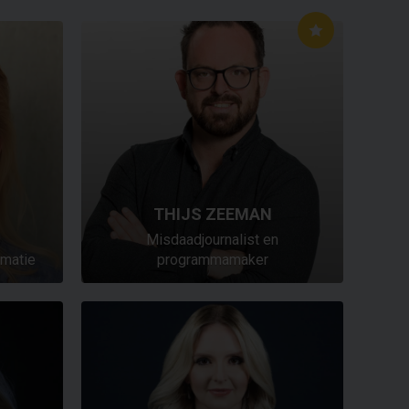
THIJS ZEEMAN
Misdaadjournalist en
rmatie
programmamaker