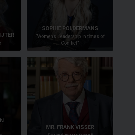
SOPHIE POLDERMANS
IJTER
“Women’s Leadership in times of
e
Conflict”
EN
MR. FRANK VISSER