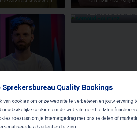
nde strafrechtadvocaten
criminaliteitsbestrijdi
AERNOUD BOURDR
TIM HOFMAN
 Sprekersbureau Quality Bookings
Programmamaker
k van cookies om onze website te verbeteren en jouw ervaring t
FRANS FAAS
JAN WOLTER WABE
jd noodzakelijke cookies om de website goed te laten functioner
ookies toestaan om je internetgedrag met ons te delen of market
BERNARD TOMLO
rsonaliseerde advertenties te zien.