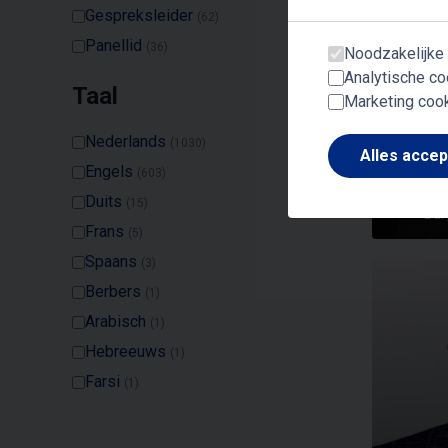
Gespreksleider
(62)
Panellid
(36)
Noodzakelijke
Analytische co
Taal
Marketing coo
Nederlands
(1030)
Alles acce
Engels
(603)
Duits
(15)
Bu
Frans
(5)
Spaans
(3)
Berbers
(1)
Arabisch
(1)
Hebreeuws
(1)
Farsi
(1)