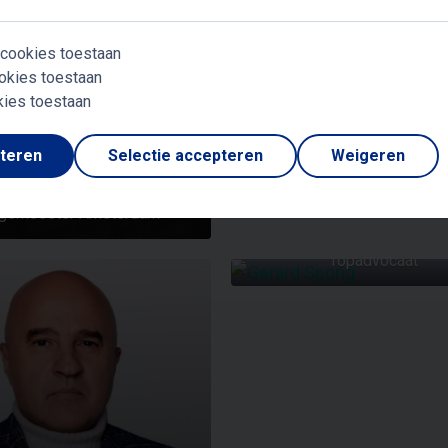
 cookies toestaan
okies toestaan
kies toestaan
pteren
Selectie accepteren
Weigeren
FEMKE HALSEMA
rgemeester Amsterdam
GERARD SPONG
Topadvocaat