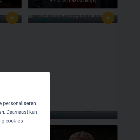
ng
Recht & maatschappij
DANNY GHOSEN
EZ
Journalist en programmamaker
e personaliseren.
KE
WILLEM ANKER
en. Daarnaast kun
ing cookies
W