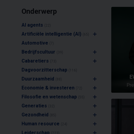
Onderwerp
AI agents
(22)
Artificiële intelligentie (AI)
(65)
Automotive
(7)
Bedrijfscultuur
(39)
Cabaretiers
(73)
Dagvoorzitterschap
(116)
E
Duurzaamheid
(88)
Pre
Economie & investeren
(72)
Filosofie en wetenschap
(55)
Generaties
(32)
Gezondheid
(85)
Human resource
(24)
Leiderschap
(223)