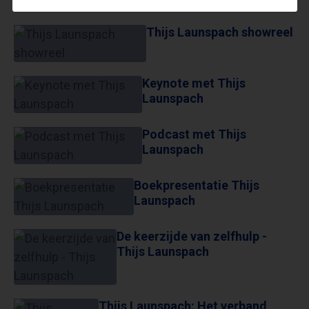
THIJS LAUNSPACH SHOWREEL
Thijs Launspach showreel
Keynote met Thijs
Launspach
Podcast met Thijs
Launspach
Boekpresentatie Thijs
Launspach
De keerzijde van zelfhulp -
Thijs Launspach
Thijs Launspach: Het verband