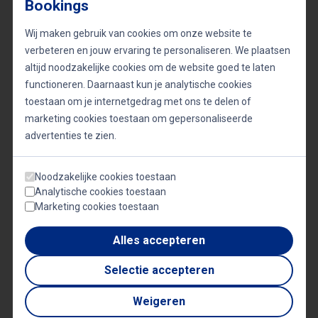
Bookings
Wij maken gebruik van cookies om onze website te
verbeteren en jouw ervaring te personaliseren. We plaatsen
Onderwerpen
altijd noodzakelijke cookies om de website goed te laten
functioneren. Daarnaast kun je analytische cookies
toestaan om je internetgedrag met ons te delen of
Burn-out & Stress
Dagvoorzitterschap
Geluk
marketing cookies toestaan om gepersonaliseerde
Generatie Z
Gezondheid
Leiderschap
advertenties te zien.
Mentale gezondheid
Schrijvers & auteurs
Noodzakelijke cookies toestaan
Social Media
Sprekers boeken
Analytische cookies toestaan
Veel gevraagde sprekers
Vitaliteit
Werkgeluk
Marketing cookies toestaan
Alles accepteren
Video's
Selectie accepteren
Weigeren