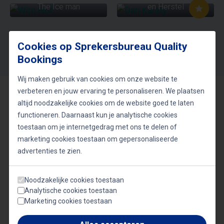
The Ice man
en Herstel
Volgende
Cookies op Sprekersbureau Quality
Bookings
Wij maken gebruik van cookies om onze website te
verbeteren en jouw ervaring te personaliseren. We plaatsen
De kracht van doorzettingsvermogen
altijd noodzakelijke cookies om de website goed te laten
functioneren. Daarnaast kun je analytische cookies
Doorzettingsvermogen is een essentiële
toestaan om je internetgedrag met ons te delen of
eigenschap in zowel het persoonlijke als
marketing cookies toestaan om gepersonaliseerde
advertenties te zien.
professionele leven. Onze sprekers bieden
waardevolle inzichten over hoe
Noodzakelijke cookies toestaan
doorzettingsvermogen kan leiden tot succes en
Analytische cookies toestaan
voldoening. Zij belichten onderwerpen zoals het
Marketing cookies toestaan
omgaan met angsten, het overwinnen van