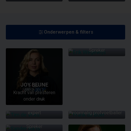
Onderwerpen & filters
ERIK WEGEWIJS
Spreker
JOY BEUNE
Kracht van presteren
TIM DE VRIES
FRANK DE BOER
onder druk
Sporter & mindset
Voetbaltrainer en
expert
voormalig profvoetballer
SANDER AARTS
Spreker