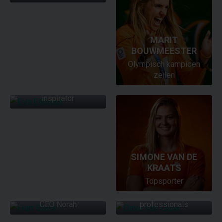
MARIT
BOUWMEESTER
Olympisch kampioen
EVA EIKHOUT
zeilen
Powervrouw en
inspirator
SIMONE VAN DE
KRAATS
DAVE VAN GULIK
Topsporter
Inspirerende spreker
HAN STERK
voor young
REMY BONJASKY
CEO Norah
professionals
BAS NIJHUIS
Drievoudig