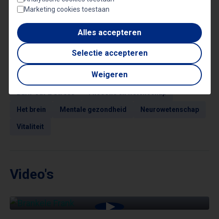
Workshop: Stress managen en burn-out
Marketing cookies toestaan
voorkomen
Alles accepteren
Selectie accepteren
Onderwerpen
Weigeren
Burn-out & Stress
Filosofie en wetenschap
Het brein
Mentale gezondheid
Neurowetenschap
Vitaliteit
Video's
15 MINUTEN MET BRANKELE FRANK