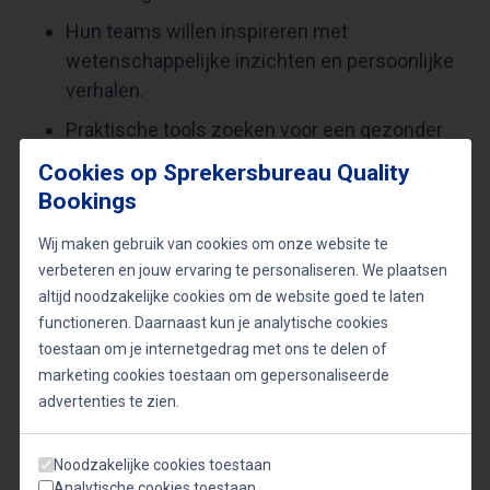
Hun teams willen inspireren met
wetenschappelijke inzichten en persoonlijke
verhalen.
Praktische tools zoeken voor een gezonder
werkklimaat.
Cookies op Sprekersbureau Quality
Haar lezingen en workshops zijn interactief,
Bookings
op maat gemaakt en gericht op impact. Frank
Wij maken gebruik van cookies om onze website te
weet met haar enthousiasme en empathie
verbeteren en jouw ervaring te personaliseren. We plaatsen
een veilige omgeving te creëren waarin
altijd noodzakelijke cookies om de website goed te laten
deelnemers leren én lachen.
functioneren. Daarnaast kun je analytische cookies
toestaan om je internetgedrag met ons te delen of
marketing cookies toestaan om gepersonaliseerde
advertenties te zien.
Lezingen van Brankele Frank
Noodzakelijke cookies toestaan
Analytische cookies toestaan