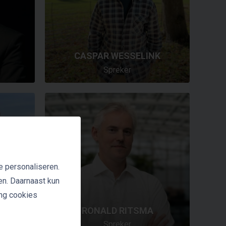
CASPAR WESSELINK
Spreker
e personaliseren.
en. Daarnaast kun
ing cookies
BOX
RONALD RITSMA
er
Spreker