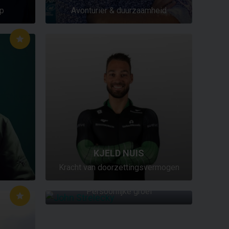
ap
Avonturier & duurzaamheid
KJELD NUIS
Kracht van doorzettingsvermogen
JOHN STRELECKY
Persoonlijke groei