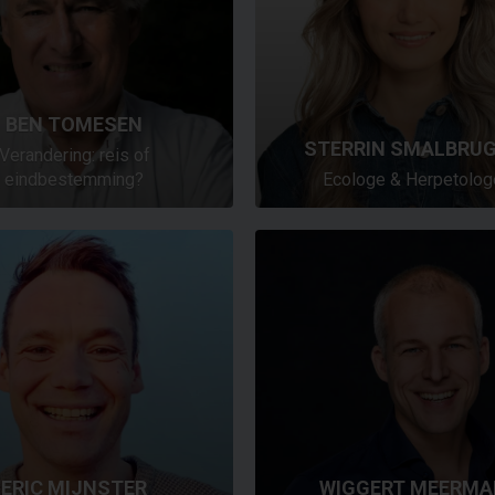
BEN TOMESEN
STERRIN SMALBRU
Verandering: reis of
eindbestemming?
Ecologe & Herpetolog
ERIC MIJNSTER
WIGGERT MEERMA