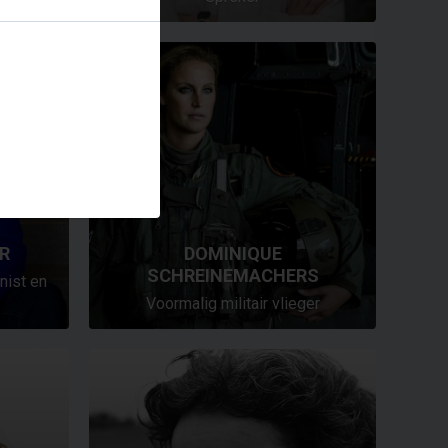
R
DOMINIQUE
SCHREINEMACHERS
mnist en
Voormalig militair vlieger