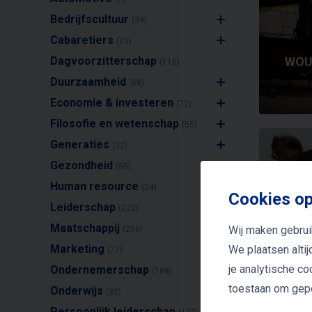
Bedrijfscultuur
(39)
Cabaretiers
(73)
Dagvoorzitterschap
WOU
(116)
Duurzaamheid
(88)
Economie & investeren
(72)
Filosofie en wetenschap
(55)
Generaties
(32)
Gezondheid
(85)
Human resource
(24)
Cookies op
Leiderschap
(223)
Maatschappij
Wij maken gebrui
(206)
Marketing
We plaatsen alti
(77)
je analytische c
Ondernemerschap
(188)
toestaan om gepe
N
Onderwijs
(32)
Spr
Persoonlijk leiderschap