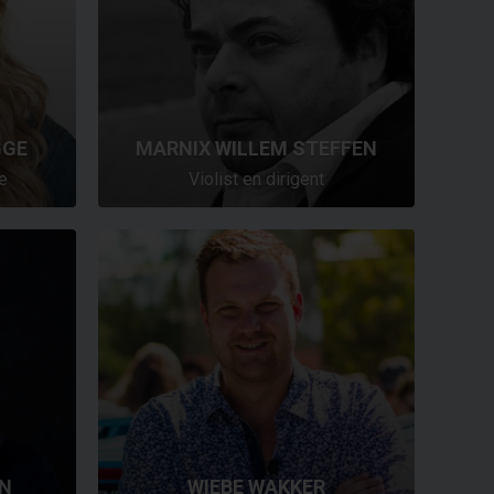
GGE
MARNIX WILLEM STEFFEN
e
Violist en dirigent
N
WIEBE WAKKER