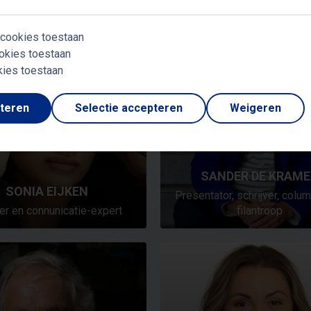
 cookies toestaan
okies toestaan
kies toestaan
pteren
Selectie accepteren
Weigeren
SANDER DE KRAME
SONIA EIJKEN
Presentator, schrijver, colu
er en connunicatie-expert
filantroop