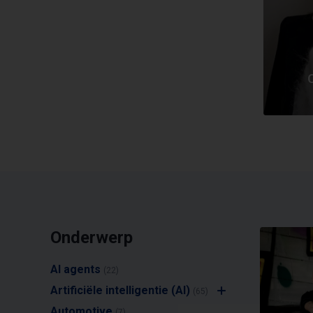
Onderwerp
AI agents
(22)
Artificiële intelligentie (AI)
(65)
Automotive
(7)