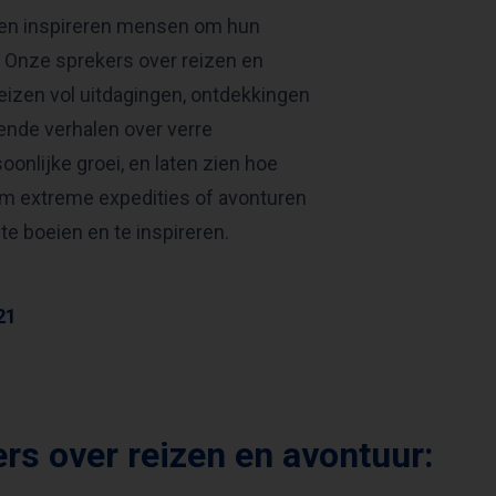
g en inspireren mensen om hun
. Onze sprekers over reizen en
eizen vol uitdagingen, ontdekkingen
ende verhalen over verre
nlijke groei, en laten zien hoe
 om extreme expedities of avonturen
te boeien en te inspireren.
21
rs over reizen en avontuur:
CHRIS ZEGERS