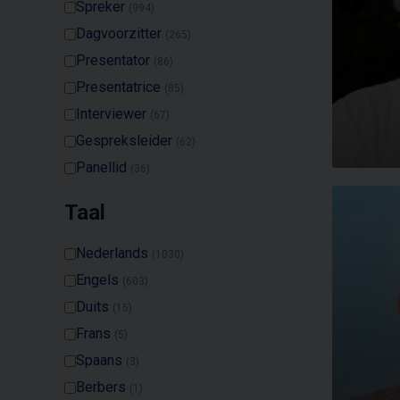
Spreker
(994)
Dagvoorzitter
(265)
Presentator
(86)
Presentatrice
(85)
Interviewer
(67)
Gespreksleider
(62)
Panellid
(36)
Taal
Nederlands
(1030)
Engels
(603)
Duits
(15)
Frans
(5)
Spaans
(3)
Berbers
(1)