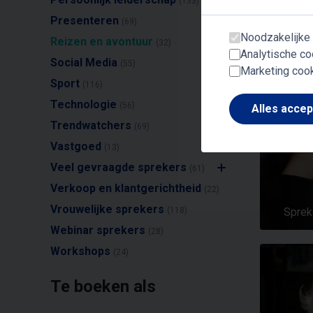
(133)
Presenteren
(69)
Noodzakelijke
Reizen en avontuur
(32)
Analytische co
Social Media
(55)
Marketing coo
Sport
(116)
Technologie
(56)
Alles acce
Trendwatchers
(69)
Vastgoed
(13)
Veel gevraagde sprekers
(61)
Verkoop en klantgerichtheid
(22)
Vrouwelijke sprekers
Sprek
(118)
Webinar sprekers
(28)
Workshops
(24)
Te boeken als