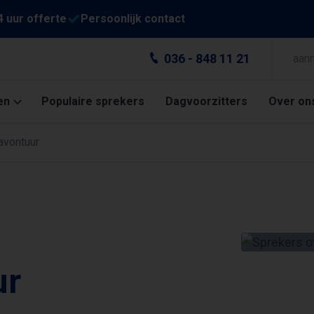
4 uur offerte
Persoonlijk contact
036 - 848 11 21
aan
en
Populaire sprekers
Dagvoorzitters
Over on
avontuur
ur