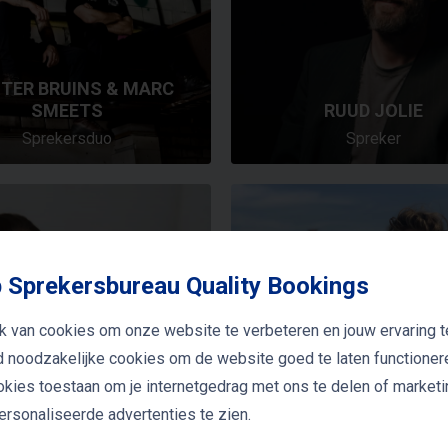
TER BRUINS & MARC
SMEETS
RUUD JOLIE
Sprekersduo
Spreker
 Sprekersbureau Quality Bookings
k van cookies om onze website te verbeteren en jouw ervaring t
jd noodzakelijke cookies om de website goed te laten functioner
ookies toestaan om je internetgedrag met ons te delen of market
rsonaliseerde advertenties te zien.
ATHALIE STRENG
NIENKE DE LA RIVE 
ekers & dagvoorzitters
Spreker & dagvoorzitt