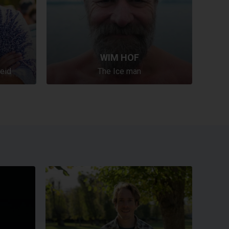
WIM HOF
eid
The Ice man