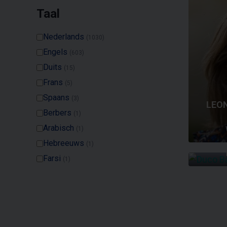
Taal
Nederlands
(1030)
Engels
(603)
Duits
(15)
Frans
(5)
Spaans
(3)
LEO
Berbers
(1)
Arabisch
(1)
Hebreeuws
(1)
Farsi
(1)