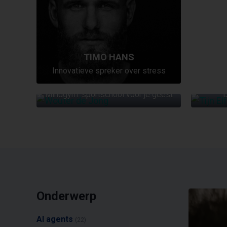
TIMO HANS
Innovatieve spreker over stress
WOUTER DE JONG
Mindgym: sportschool voor je geest
D
Onderwerp
AI agents
(22)