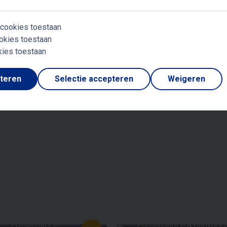
 cookies toestaan
JULIUS JASPERS
okies toestaan
Bekende tv kok
kies toestaan
FERRY ZANDVLIET
VIVIAN REIJS
rpakken na tegenslag
Hormoon expert
pteren
Selectie accepteren
Weigeren
ESSICA MENDELS
MIRELLA VAN MAR
CK TRUBENDORFFER
Presentatrice
Presentatrice & dagvoorz