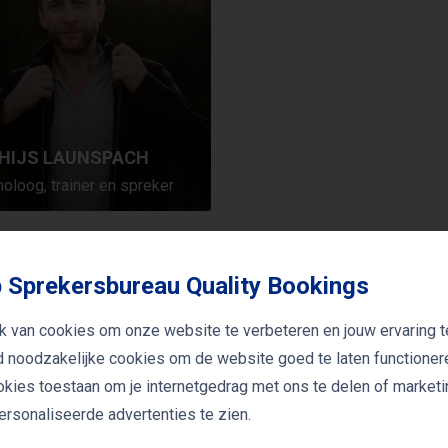
HIJS LAUNSPACH
oloog, trainer en spreker
THIJS LINDHOUT
HETTY CRÈVECOE
Geluk en succes
Gezond leven en welzi
MASCHA MOOY
Burn-out preventie
 Sprekersbureau Quality Bookings
k van cookies om onze website te verbeteren en jouw ervaring t
jd noodzakelijke cookies om de website goed te laten functioner
ookies toestaan om je internetgedrag met ons te delen of market
rsonaliseerde advertenties te zien.