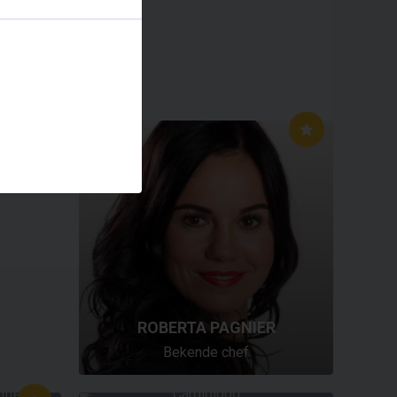
ROBERTA PAGNIER
Bekende chef
KUS
PIM VAN LOMMEL
itter
Cardioloog