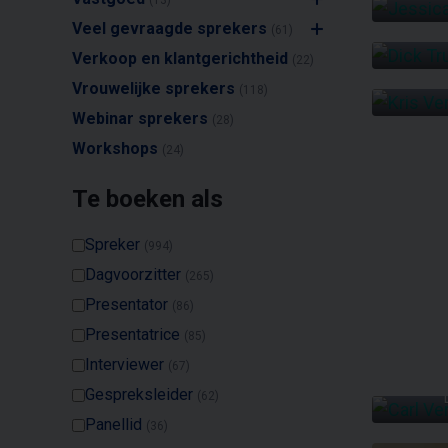
(13)
Verslav
Veel gevraagde sprekers
(61)
Verkoop en klantgerichtheid
(22)
Tren
Vrouwelijke sprekers
(118)
Webinar sprekers
(28)
Workshops
(24)
Te boeken als
Spreker
(994)
Dagvoorzitter
(265)
Presentator
(86)
Presentatrice
(85)
Interviewer
(67)
Gespreksleider
(62)
Panellid
(36)