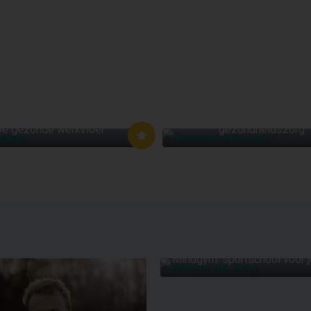
TOMMIE NIESSE
TIJN ELFERINK
De dagelijkse praktijk v
e gezonde werkvloer
gezondheidszorg
WOUTER DE JON
Mindgym: sportschool voor 