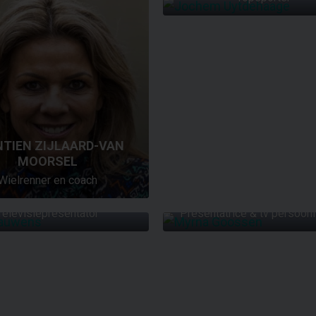
NTIEN ZIJLAARD-VAN
MOORSEL
Wielrenner en coach
DUCO BAUWENS
MYRNA GOOSSE
Televisiepresentator
Presentatrice & tv persoonl