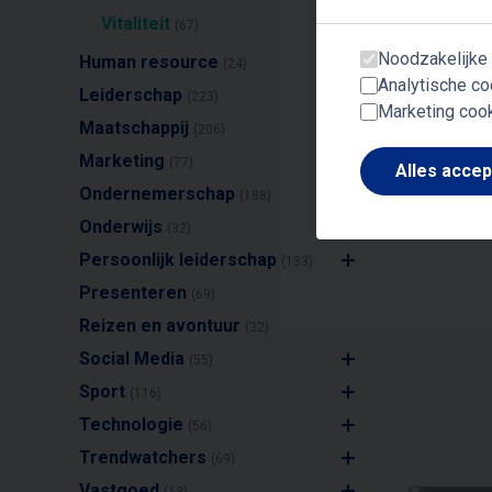
Vitaliteit
(67)
Noodzakelijke
Human resource
(24)
Analytische co
Leiderschap
(223)
Marketing coo
Maatschappij
(206)
He
Marketing
(77)
Alles acce
Ondernemerschap
(188)
Onderwijs
(32)
Persoonlijk leiderschap
(133)
Presenteren
(69)
Reizen en avontuur
(32)
Social Media
(55)
Sport
(116)
Technologie
(56)
J
Trendwatchers
(69)
DI
Vastgoed