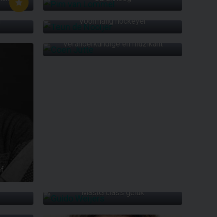
TEUN DE NOOIJER
l
Voormalig hockeyer
COEN JUTTE
Veranderkundige en muzikant
ef
S
GUIDO WEIJERS
Masterclass geluk
AGE