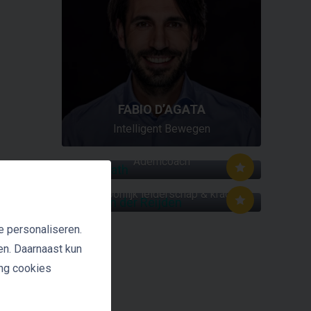
FABIO D’AGATA
Intelligent Bewegen
UR
MR. BREATH
jn
Ademcoach
GUY VAN DER REIJDEN
Persoonlijk leiderschap & kracht
e personaliseren.
en. Daarnaast kun
ing cookies