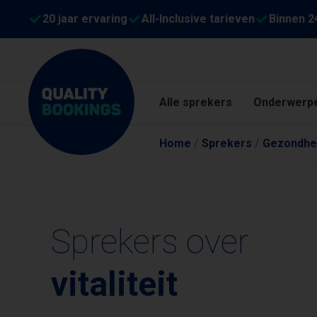
20 jaar ervaring
All-Inclusive tarieven
Binnen 2
Alle sprekers
Onderwerp
Home
/
Sprekers
/
Gezondhe
Sprekers over
vitaliteit