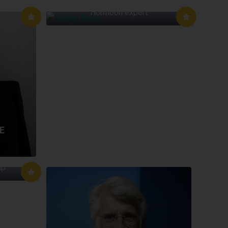
Hormoon expert
E
ap