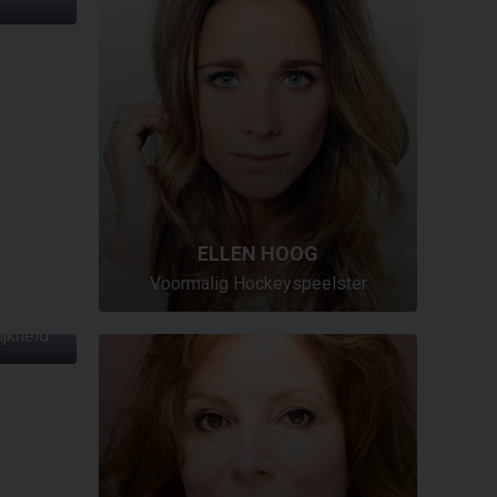
ELLEN HOOG
Voormalig Hockeyspeelster
N
ijkheid