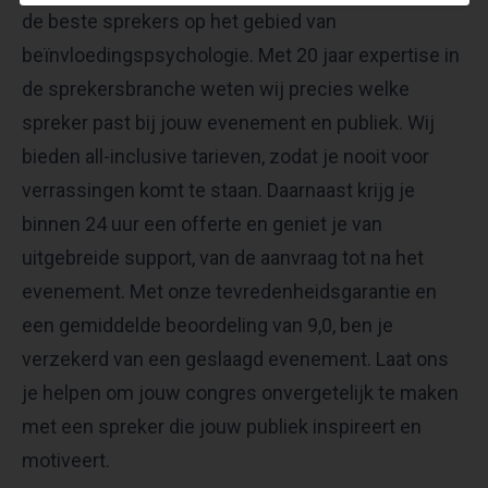
de beste sprekers op het gebied van
beïnvloedingspsychologie. Met 20 jaar expertise in
de sprekersbranche weten wij precies welke
spreker past bij jouw evenement en publiek. Wij
bieden all-inclusive tarieven, zodat je nooit voor
verrassingen komt te staan. Daarnaast krijg je
binnen 24 uur een offerte en geniet je van
uitgebreide support, van de aanvraag tot na het
evenement. Met onze tevredenheidsgarantie en
een gemiddelde beoordeling van 9,0, ben je
verzekerd van een geslaagd evenement. Laat ons
je helpen om jouw congres onvergetelijk te maken
met een spreker die jouw publiek inspireert en
motiveert.