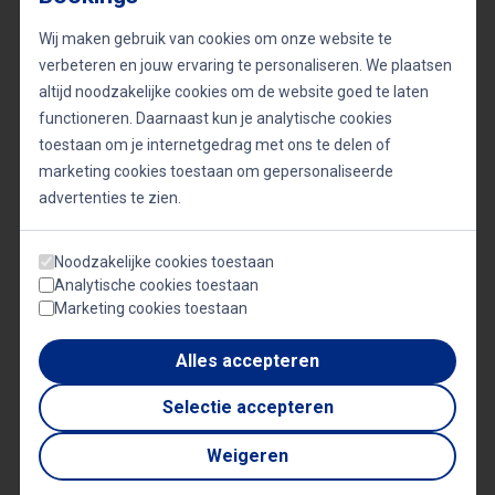
boekt die gespecialiseerd is in
Wij maken gebruik van cookies om onze website te
beïnvloedingspsychologie, kun je rekenen op
verbeteren en jouw ervaring te personaliseren. We plaatsen
altijd noodzakelijke cookies om de website goed te laten
boeiende sessies waarin de geheimen van
functioneren. Daarnaast kun je analytische cookies
overtuigingskracht worden onthuld. Van technieken
toestaan om je internetgedrag met ons te delen of
zoals wederkerigheid en sociale bewijskracht tot
marketing cookies toestaan om gepersonaliseerde
advertenties te zien.
framing en nudging; onze sprekers bieden een
schat aan kennis die je direct kunt toepassen om je
Noodzakelijke cookies toestaan
doelen te bereiken.
Analytische cookies toestaan
Marketing cookies toestaan
Sprekers over
Alles accepteren
beïnvloedingspsychologie
Selectie accepteren
boeken voor je congres
Weigeren
Bij Sprekersbureau Quality Bookings vind je enkel