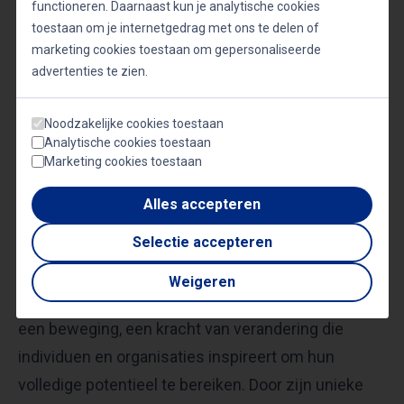
functioneren. Daarnaast kun je analytische cookies
aan diverse initiatieven onderstrepen zijn
toestaan om je internetgedrag met ons te delen of
toewijding aan het verbeteren van de levens en
marketing cookies toestaan om gepersonaliseerde
carrières van mensen. David’s werk met
advertenties te zien.
toonaangevende bedrijven zoals KPN, Microsoft,
Noodzakelijke cookies toestaan
en Achmea, evenals zijn optredens in
Analytische cookies toestaan
radioprogramma’s en podcasts, getuigen van zijn
Marketing cookies toestaan
brede aantrekkingskracht en vermogen om
Alles accepteren
uiteenlopende doelgroepen te bereiken en te
beïnvloeden.
Selectie accepteren
Weigeren
David Hulsenboom is niet alleen een spreker; hij is
een beweging, een kracht van verandering die
individuen en organisaties inspireert om hun
volledige potentieel te bereiken. Door zijn unieke