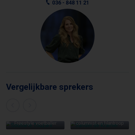
036 - 848 11 21
Vergelijkbare sprekers
SANDER DE KRAMER
SOUFIANE TOUZANI
Presentator, schrijver,
Freestyle voetballer
columnist en filantroop