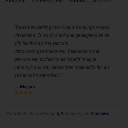
Biografie
Onderwerpen
Video's
Artikelen
Rev
"De samenwerking met Quality Bookings verliep
uitstekend. Er wordt altijd snel gereageerd en ze
zijn flexibel als het gaat om
uitzonderingen/maatwerk. Daarnaast is het
gewoon een professioneel bedrijf (mag je
natuurlijk ook wel verwachten maar altijd fijn als
ze het ook waarmaken)."
― Marjan
Gemiddelde beoordeling:
8,0
op basis van
2 reviews
.