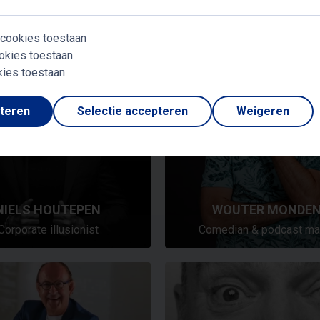
esentator en comedian
Gespreksleider
 cookies toestaan
okies toestaan
kies toestaan
pteren
Selectie accepteren
Weigeren
NIELS HOUTEPEN
WOUTER MONDE
Corporate illusionist
Comedian & podcast ma