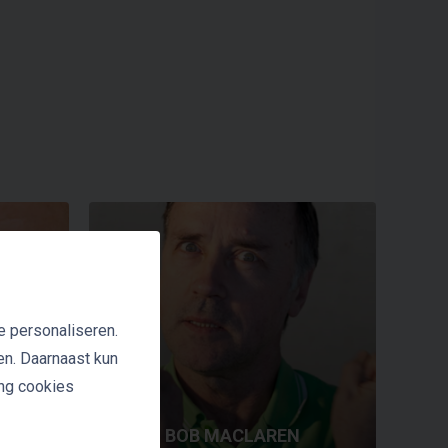
e personaliseren.
en. Daarnaast kun
ing cookies
BOB MACLAREN
or |