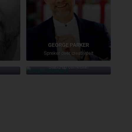
GEORGE PARKER
Spreker over creativiteit
HARRY GLOTZBACH
Stand-up comedian