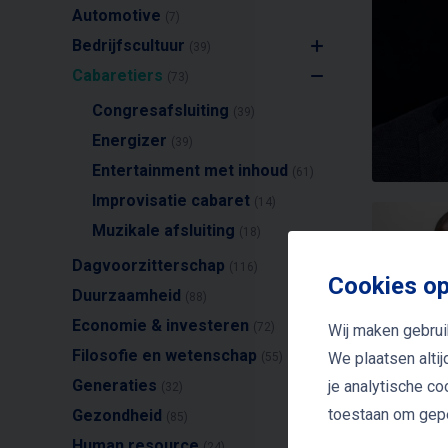
Automotive
(7)
Bedrijfscultuur
(39)
Cabaretiers
(73)
Congresafsluiting
(39)
Energizer
(39)
Entertainment met inhoud
(61)
Improvisatie cabaret
(14)
Muzikale afsluiting
(18)
Dagvoorzitterschap
(116)
Cookies op
Duurzaamheid
(88)
Economie & investeren
(72)
Wij maken gebrui
Filosofie en wetenschap
We plaatsen alti
(55)
Generaties
je analytische c
(32)
toestaan om gepe
Gezondheid
(85)
S
Human resource
(24)