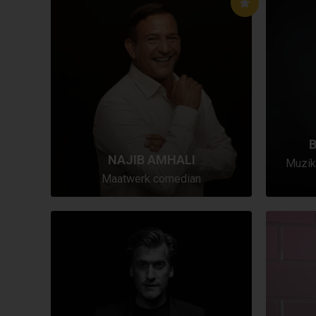
B
NAJIB AMHALI
Muzik
Maatwerk comedian