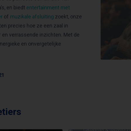
’s, en biedt
entertainment met
er
of
muzikale afsluiting
zoekt, onze
ten precies hoe ze een zaal in
en verrassende inzichten. Met de
nergieke en onvergetelijke
21
tiers
ANDRIES TUNRU
Cabaretier & dagvoorzit