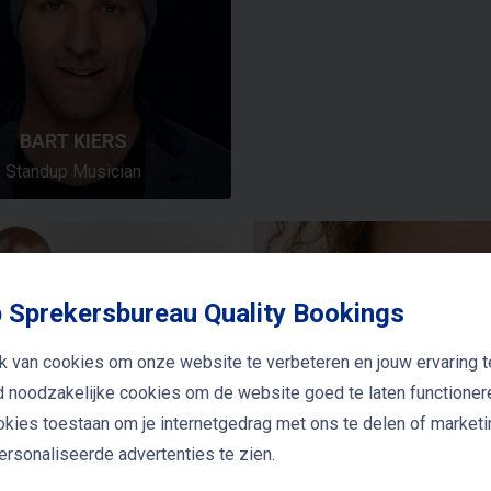
BART KIERS
Standup Musician
 Sprekersbureau Quality Bookings
k van cookies om onze website te verbeteren en jouw ervaring t
jd noodzakelijke cookies om de website goed te laten functioner
ookies toestaan om je internetgedrag met ons te delen of market
EMMELIE ZIPSON
rsonaliseerde advertenties te zien.
TEVEN BRUNSWIJK
Dagvoorzitter | Moderat