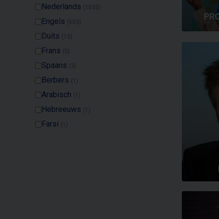
Nederlands
(1030)
PR
Engels
(603)
Duits
(15)
Frans
(5)
Spaans
(3)
Berbers
(1)
Arabisch
(1)
Hebreeuws
(1)
Farsi
(1)