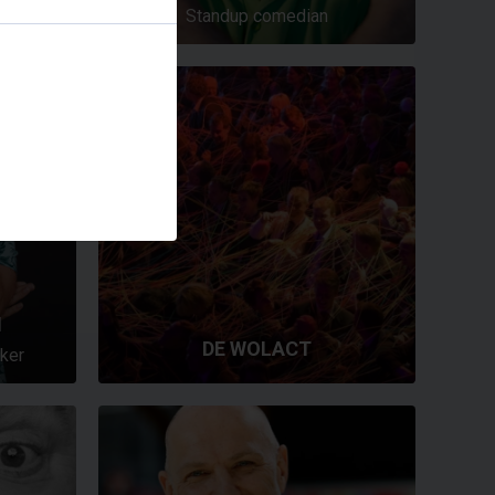
Standup comedian
N
DE WOLACT
ker