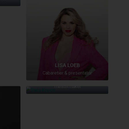
LISA LOEB
Cabaretier & presentator
SARA KROOS
Theatermaker