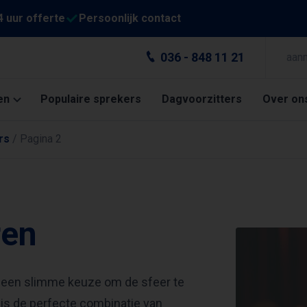
4 uur offerte
Persoonlijk contact
036 - 848 11 21
aan
en
Populaire sprekers
Dagvoorzitters
Over on
rs
/
Pagina 2
ren
s een slimme keuze om de sfeer te
t is de perfecte combinatie van