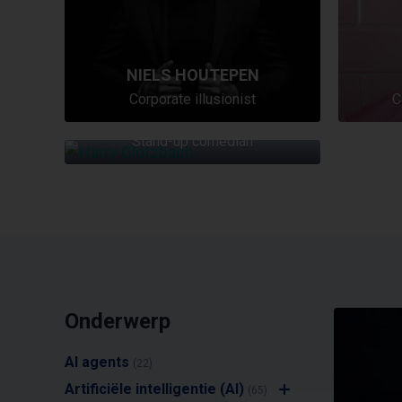
NIELS HOUTEPEN
Corporate illusionist
C
HARRY GLOTZBACH
Stand-up comedian
Onderwerp
AI agents
(22)
Artificiële intelligentie (AI)
(65)