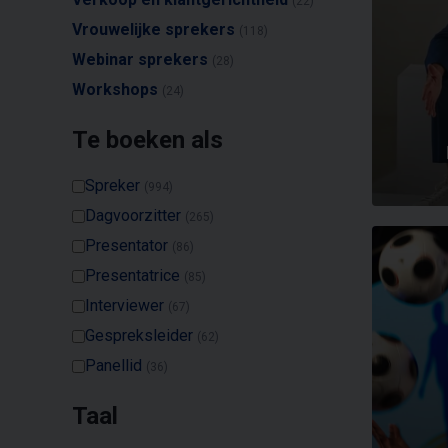
(22)
Vrouwelijke sprekers
(118)
Webinar sprekers
(28)
Workshops
(24)
Te boeken als
Spreker
(994)
Dagvoorzitter
(265)
Presentator
(86)
Presentatrice
(85)
Interviewer
(67)
Gespreksleider
(62)
Panellid
(36)
Taal