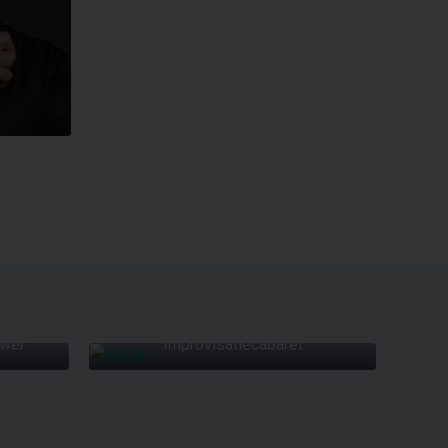
ORT
MIER
ewer
Improvisatiecabaret