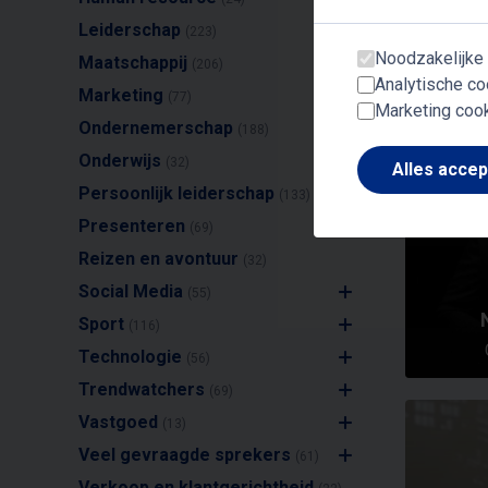
Pr
Leiderschap
(223)
Noodzakelijke
Maatschappij
(206)
Analytische co
Marketing
(77)
Marketing coo
Ondernemerschap
(188)
Onderwijs
(32)
Alles acce
Persoonlijk leiderschap
(133)
Presenteren
(69)
Reizen en avontuur
(32)
Social Media
(55)
Sport
(116)
Technologie
(56)
Trendwatchers
(69)
Vastgoed
(13)
Veel gevraagde sprekers
(61)
Verkoop en klantgerichtheid