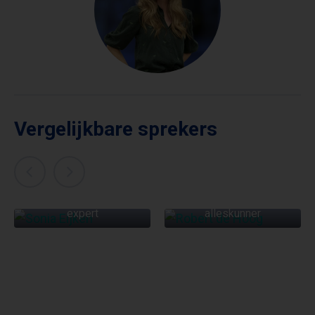
Vergelijkbare sprekers
SONIA EIJKEN
ROBERT DE HOOG
Spreker en connunicatie-
Acteur en creatieve
expert
alleskunner