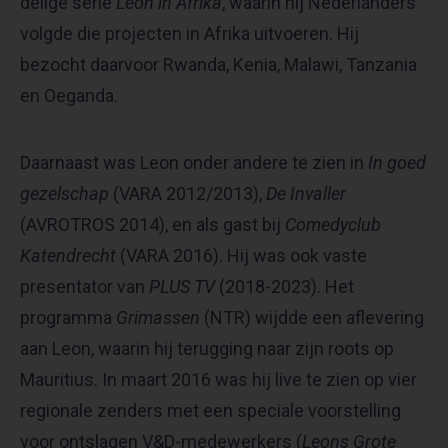
delige serie
Leon in Afrika
, waarin hij Nederlanders
volgde die projecten in Afrika uitvoeren. Hij
bezocht daarvoor Rwanda, Kenia, Malawi, Tanzania
en Oeganda.
Daarnaast was Leon onder andere te zien in
In goed
gezelschap
(VARA 2012/2013),
De Invaller
(AVROTROS 2014), en als gast bij
Comedyclub
Katendrecht
(VARA 2016). Hij was ook vaste
presentator van
PLUS TV
(2018-2023). Het
programma
Grimassen
(NTR) wijdde een aflevering
aan Leon, waarin hij terugging naar zijn roots op
Mauritius. In maart 2016 was hij live te zien op vier
regionale zenders met een speciale voorstelling
voor ontslagen V&D-medewerkers (
Leons Grote