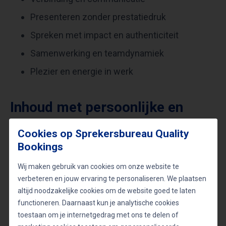
Presenteren zonder prestatiedruk
Spreken met impact en authenticiteit
Samenwerking en teamdynamiek
Plezier en energie in werk
Inhoud met persoonlijke en
professionele diepgang
Cookies op Sprekersbureau Quality
Bookings
Leon van der Zanden studeerde
Kunstwetenschappen aan de Radboud Universiteit
Wij maken gebruik van cookies om onze website te
verbeteren en jouw ervaring te personaliseren. We plaatsen
en verdiepte zich daarnaast in theater en
altijd noodzakelijke cookies om de website goed te laten
bewustzijnsontwikkeling. Hij is opgeleid als
functioneren. Daarnaast kun je analytische cookies
systeemtherapeut en werkt met
toestaan om je internetgedrag met ons te delen of