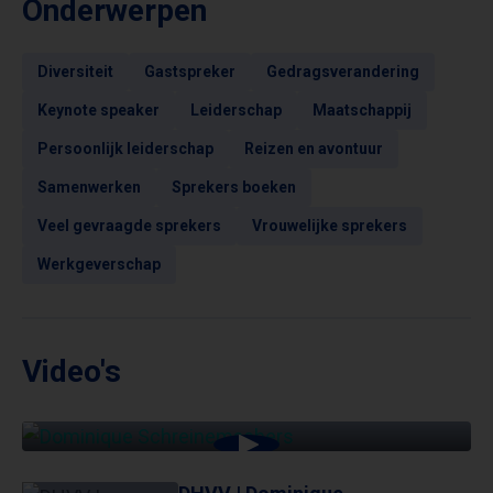
Onderwerpen
Diversiteit
Gastspreker
Gedragsverandering
Keynote speaker
Leiderschap
Maatschappij
Persoonlijk leiderschap
Reizen en avontuur
Samenwerken
Sprekers boeken
Veel gevraagde sprekers
Vrouwelijke sprekers
Werkgeverschap
Video's
DHVV | DOMINIQUE SCHREINEMACHERS (DE
KONINKLIJKE LUCHTMACHT)