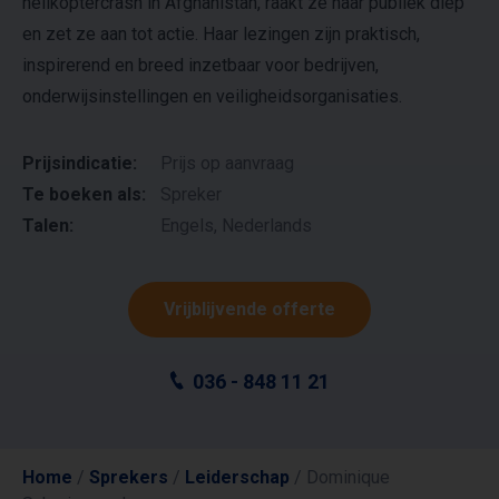
helikoptercrash in Afghanistan, raakt ze haar publiek diep
en zet ze aan tot actie. Haar lezingen zijn praktisch,
inspirerend en breed inzetbaar voor bedrijven,
onderwijsinstellingen en veiligheidsorganisaties.
Prijsindicatie:
Prijs op aanvraag
Te boeken als:
Spreker
Talen:
Engels, Nederlands
Vrijblijvende offerte
036 - 848 11 21
Home
/
Sprekers
/
Leiderschap
/
Dominique