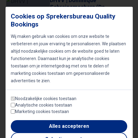
DHVV | Dominique
Schreinemachers (De
Koninklijke Luchtmacht)
Cookies op Sprekersbureau Quality
Bookings
Wij maken gebruik van cookies om onze website te
verbeteren en jouw ervaring te personaliseren. We plaatsen
“De laatste kogel was voor mezelf" |
altijd noodzakelijke cookies om de website goed te laten
Dominique Schreinemachers | 20 jaar
functioneren. Daarnaast kun je analytische cookies
Nederlandse Veteranendag
toestaan om je internetgedrag met ons te delen of
marketing cookies toestaan om gepersonaliseerde
advertenties te zien.
Veteranen Dominique
Noodzakelijke cookies toestaan
Schreinemachers, Rick
Analytische cookies toestaan
Torenstra en Dennis Kroon over
Marketing cookies toestaan
Veteranendag | Op1
Alles accepteren