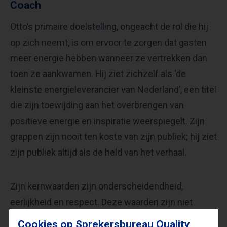
Coach
Otto’s primaire doelstelling, ongeacht de rol die hij
op zich neemt, is om ervoor te zorgen dat gasten
meer energie hebben wanneer ze vertrekken dan
toen ze aankwamen. Hij ziet zichzelf als ‘de
kleinste energieleverancier van Nederland’, een titel
die zijn toewijding aan het overbrengen van
positieve energie en inspiratie weerspiegelt. Zijn
grappen zijn nooit ten koste van zijn publiek; hij ziet
zijn publiek altijd als de held van het verhaal.
Zijn kernwaarden zijn onderscheidendheid,
eerlijkheid en respect. Deze waarden zijn niet
alleen zichtbaar in zijn presentaties en trainingen,
Cookies op Sprekersbureau Quality