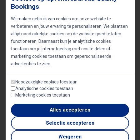
maar ook in zijn persoonlijke leven, zoals zijn inzet
Bookings
om zijn ecologische voetafdruk te minimaliseren.
Wij maken gebruik van cookies om onze website te
verbeteren en jouw ervaring te personaliseren. We plaatsen
Hoe werkt een Fakespeech?
altijd noodzakelijke cookies om de website goed te laten
functioneren. Daarnaast kun je analytische cookies
Otto’s unieke fakespeeches zijn op maat gemaakte
toestaan om je internetgedrag met ons te delen of
presentaties die afgestemd zijn op de thema’s van
marketing cookies toestaan om gepersonaliseerde
advertenties te zien.
de opdrachtgever. Hij begint meestal als een
zogenaamde deskundige professor en bouwt zijn
Noodzakelijke cookies toestaan
presentatie op rond het thema verandering. Zijn
Analytische cookies toestaan
benadering omvat humoristische video-
Marketing cookies toestaan
fragmenten, stijlvolle interactie en verrassende
Alles accepteren
wendingen, waardoor hij een memorabele en
Selectie accepteren
gezamenlijke beleving creëert. Otto’s
fakespeeches zijn niet alleen vermakelijk, maar ook
Weigeren