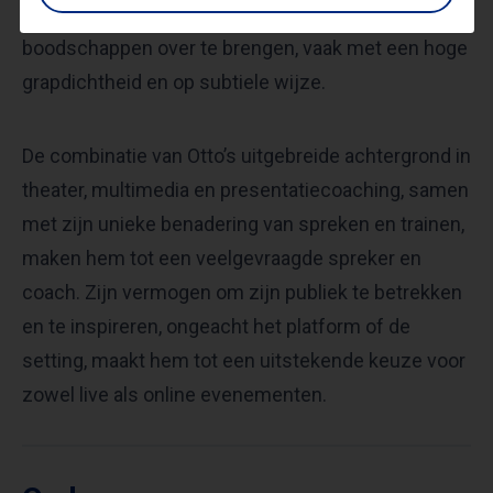
een effectieve manier om belangrijke
boodschappen over te brengen, vaak met een hoge
grapdichtheid en op subtiele wijze.
De combinatie van Otto’s uitgebreide achtergrond in
theater, multimedia en presentatiecoaching, samen
met zijn unieke benadering van spreken en trainen,
maken hem tot een veelgevraagde spreker en
coach. Zijn vermogen om zijn publiek te betrekken
en te inspireren, ongeacht het platform of de
setting, maakt hem tot een uitstekende keuze voor
zowel live als online evenementen.