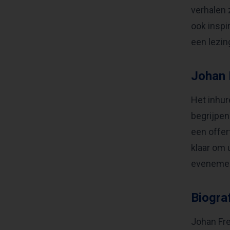
verhalen 
ook inspi
een lezin
Johan 
Het inhur
begrijpen
een offer
klaar om 
evenemen
Biogra
Johan Fre