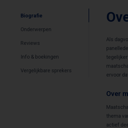
Ove
Biografie
Onderwerpen
Als dagvo
Reviews
panellede
Info & boekingen
tegelijke
maatschap
Vergelijkbare sprekers
ervoor da
Over m
Maatschap
thema van
actief de