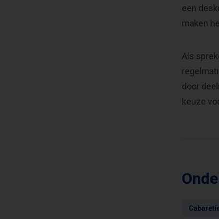
een desku
maken he
Als sprek
regelmati
door deel
keuze voo
Onde
Cabareti