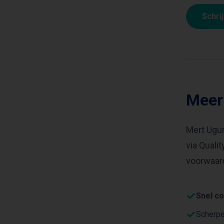
Schri
Meer
Mert Ugur
via Quali
voorwaard
Snel co
Scherp