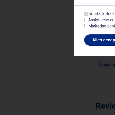
met het b
van een m
Noodzakelijke
Analytische co
Marketing coo
Alles acce
Onde
Cabareti
Revi