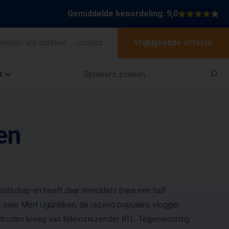
Gemiddelde beoordeling: 9,0
melden als spreker
contact
Vrijblijvende offerte
s
en
andschap en heeft daar inmiddels bijna een half
k over Mert Ugurdiken, de razend populaire vlogger
geboden kreeg van televisiezender RTL. Tegenwoordig