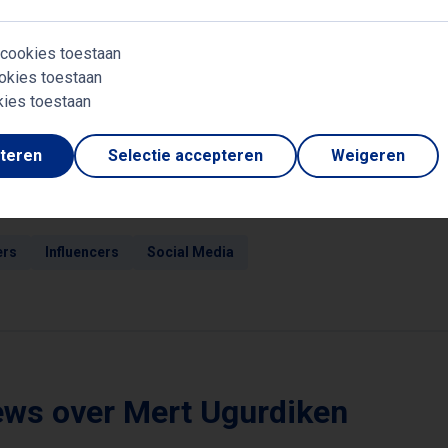
ehulpzame team van Quality Bookings. Wij vertellen u g
aatwerk lezing voor uw organisatie.
 cookies toestaan
okies toestaan
kies toestaan
pteren
Selectie accepteren
Weigeren
rwerpen
ers
Influencers
Social Media
ews over Mert Ugurdiken