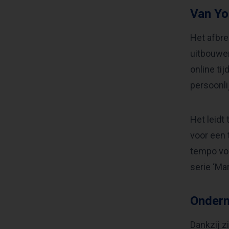
Van Yo
Het afbre
uitbouwen
online ti
persoonli
Het leidt
voor een 
tempo voo
serie ‘Ma
Ondern
Dankzij z