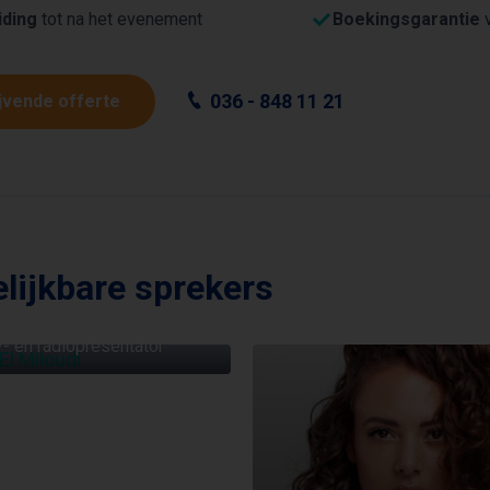
iding
tot na het evenement
Boekingsgarantie
v
036 - 848 11 21
ijvende offerte
lijkbare sprekers
JOUAD EL MILOUDI
- en radiopresentator