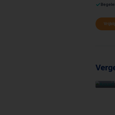
Begele
Vrijbl
Verge
A
TV