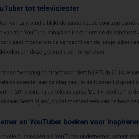
uTuber tot televisiester
ken van zijn studie blijkt de juiste keuze voor zijn carriè
 van zijn YouTube-kanaal en trekt hiermee de aandacht va
jdperk juist moeite om de aandacht van de jonge kijker va
jkheden om deze generatie aan te spreken.
 tot een tweejarig contract voor Mert bij RTL in 2014, waa
televisiezender aan de slag gaat. In de tussentijd groeit
rt. In 2015 wint hij de televisieprijs ‘De TV-Beelden’ in d
rokkaan Geeft Rijles’, op dat moment een van de best b
emer en YouTuber boeken voor inspireren
ijn vele successen als YouTuber ondernemer, acteur, regi