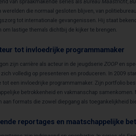
kend van spraakmakende series als
Bureau Maastricht
,
Bu
 in werelden die normaal gesloten blijven, van politieburea
gszorg tot internationale gevangenissen. Hij staat beken
om lastige thema’s dichtbij de kijker te brengen.
teur tot invloedrijke programmamaker
on zijn carrière als acteur in de jeugdserie
ZOOP
en spee
ij zich volledig op presenteren en produceren. In 2009 sta
e tot een invloedrijke programmamaker. Zijn portfolio bes
ppelijke betrokkenheid en vakmanschap samenkomen. Na
aan formats die zowel diepgang als toegankelijkheid bi
gende reportages en maatschappelijke be
portages zijn indringend en openhartig. In series als
Ewo