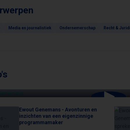
rwerpen
e
Media en journalistiek
Ondernemerschap
Recht & Jurid
's
OUT GENEMANS - AVONTUREN EN INZICHTEN VAN 
Ewout Genemans - Avonturen en
inzichten van een eigenzinnige
programmamaker