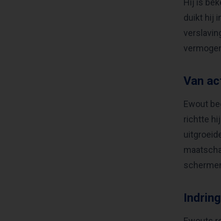
Hij is be
duikt hij
verslavin
vermogen 
Van ac
Ewout beg
richtte h
uitgroeid
maatscha
schermen 
Indrin
Ewouts re