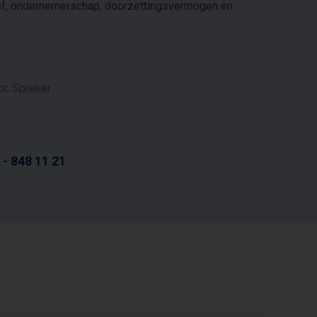
r lef, ondernemerschap, doorzettingsvermogen en
or, Spreker
 - 848 11 21