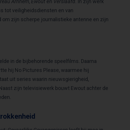
reau Arnhem
,
Ewout
en
Verslaafd
. In zijn werk
us tot veiligheidsdiensten en van
d om zijn scherpe journalistieke antenne en zijn
lde in de bijbehorende speelfilms. Daarna
rtte hij No Pictures Please, waarmee hij
taat uit series waarin nieuwsgierigheid,
ast zijn televisiewerk bouwt Ewout achter de
eden.
trokkenheid
ut: Gevaarlijke Gevangenissen
leeft hij mee in