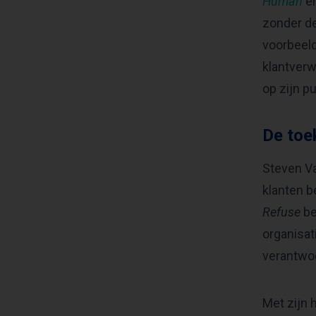
Human
e
zonder de
voorbeeld
klantverw
op zijn pu
De toe
Steven Va
klanten b
Refuse
be
organisat
verantwoo
Met zijn 