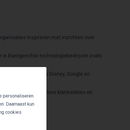
.
organisaties inspireren met inzichten over
 in klantgerichte technologiebedrijven zoals
vende bedrijven zoals Disney, Google en
 strategieën voor betere klantrelaties en
e personaliseren.
en. Daarnaast kun
ing cookies