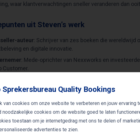
ering, waar klantverwachtingen sneller veranderen dan ooit
punten uit Steven’s werk
seller-auteur
: Schrijver van zes boeken die wereldwijd 
tbeleving en digitale innovatie.
ernemer
: Mede-oprichter van Nexxworks en investeerder
o Customer.
rnationale spreker
: Veelgevraagd spreker bij toonaange
cedes.
 Sprekersbureau Quality Bookings
tische inzichten
: Zijn keynotes bieden direct toepasbare
k van cookies om onze website te verbeteren en jouw ervaring t
vatieve businessmodellen.
jd noodzakelijke cookies om de website goed te laten functioner
ookies toestaan om je internetgedrag met ons te delen of market
ire thema’s in Steven’s lezingen
rsonaliseerde advertenties te zien.