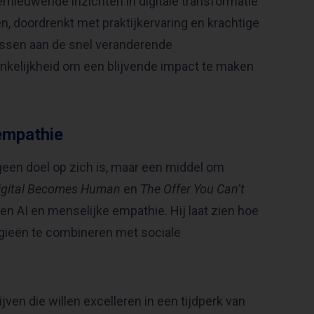
 vernieuwende inzichten in digitale transformatie
n, doordrenkt met praktijkervaring en krachtige
passen aan de snel veranderende
nkelijkheid om een blijvende impact te maken
empathie
geen doel op zich is, maar een middel om
igital Becomes Human
en
The Offer You Can’t
n AI en menselijke empathie. Hij laat zien hoe
gieën te combineren met sociale
jven die willen excelleren in een tijdperk van