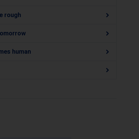
he rough
 tomorrow
comes human