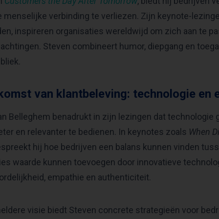
n
Customers the Day After Tomorrow
, biedt hij bedrijven
 menselijke verbinding te verliezen. Zijn keynote-lezinge
en, inspireren organisaties wereldwijd om zich aan te 
achtingen. Steven combineert humor, diepgang en toega
bliek.
komst van klantbeleving: technologie en 
n Belleghem benadrukt in zijn lezingen dat technologie 
eter en relevanter te bedienen. In keynotes zoals
When D
spreekt hij hoe bedrijven een balans kunnen vinden tusse
ies waarde kunnen toevoegen door innovatieve technolo
rdelijkheid, empathie en authenticiteit.
heldere visie biedt Steven concrete strategieën voor bedri