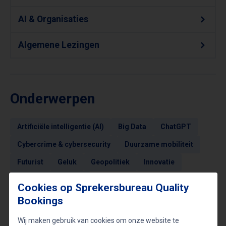
AI & Organisaties
Algemene Lezingen
Onderwerpen
Artificiële intelligentie (AI)
Big Data
ChatGPT
Cybercrime & cybersecurity
Duurzame mobiliteit
Futurist
Geluk
Geopolitiek
Innovatie
Innovatie in de zorg
Cookies op Sprekersbureau Quality
Maatschappelijk verantwoord ondernemen
Bookings
Maatschappij
Mindset
Trendwatchers
Wij maken gebruik van cookies om onze website te