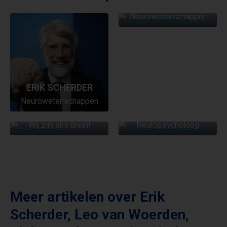
LEO VAN WOERDEN
Neurowetenschapper
ERIK SCHERDER
MARGRIET
Neurowetenschappen
DICK SWAAB
SITSKOORN
Wij zijn ons brein!
Neuropsycholoog
Meer artikelen over
Erik
Scherder
,
Leo van Woerden
,