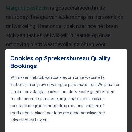
Margriet Sitskoorn
is gespecialiseerd in de
neuropsychologie van leiderschap en persoonlijke
ontwikkeling. Haar onderzoek naar hoe het brein
zich aanpast en ontwikkelt in reactie op onze
omgeving biedt waardevolle inzichten voor
iedereen die zijn of haar leiderschapskwaliteiten
Cookies op Sprekersbureau Quality
wil verbeteren en een stimulerende bedrijfscultuur
Bookings
wil creëren.
Wij maken gebruik van cookies om onze website te
verbeteren en jouw ervaring te personaliseren. We plaatsen
De visie van Leo van Woerden
altijd noodzakelijke cookies om de website goed te laten
functioneren. Daarnaast kun je analytische cookies
Leo van Woerden
richt zich op de toepassing van
toestaan om je internetgedrag met ons te delen of
neurowetenschappelijke kennis in de praktijk van
marketing cookies toestaan om gepersonaliseerde
advertenties te zien.
het bedrijfsleven. Hij heeft een scherp inzicht in
hoe hersenwetenschap kan bijdragen aan betere