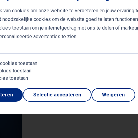
ten om gezonder en actiever te leven.
k van cookies om onze website te verbeteren en jouw ervaring t
jd noodzakelijke cookies om de website goed te laten functioner
ookies toestaan om je internetgedrag met ons te delen of market
arismatische stijl is Erik Scherder een waardevolle spre
rsonaliseerde advertenties te zien.
eid, welzijn en persoonlijke ontwikkeling.
 cookies toestaan
okies toestaan
 sprekers
kies toestaan
pteren
Selectie accepteren
Weigeren