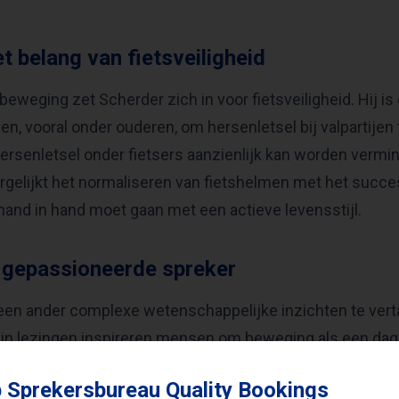
t belang van fietsveiligheid
eweging zet Scherder zich in voor fietsveiligheid. Hij is
en, vooral onder ouderen, om hersenletsel bij valpartije
 hersenletsel onder fietsers aanzienlijk kan worden vermi
rgelijkt het normaliseren van fietshelmen met het succe
 hand in hand moet gaan met een actieve levensstijl.
n gepassioneerde spreker
en ander complexe wetenschappelijke inzichten te vertal
jn lezingen inspireren mensen om beweging als een dagelij
ieke gezondheid, maar vooral voor hun mentale welzijn. O
 Sprekersbureau Quality Bookings
f om bedrijfsstrategieën gericht op productiviteit en welz