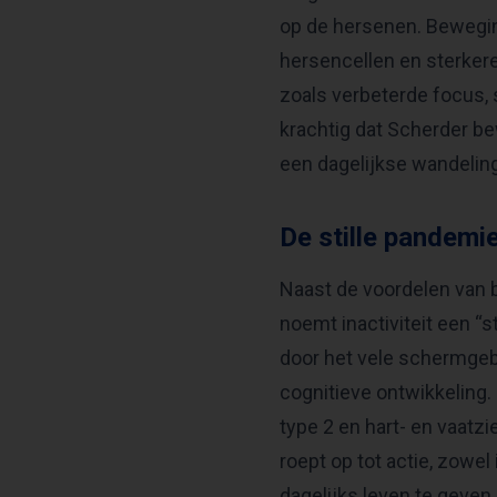
op de hersenen. Bewegin
hersencellen en sterkere 
zoals verbeterde focus, s
krachtig dat Scherder bew
een dagelijkse wandeling
De stille pandemie
Naast de voordelen van 
noemt inactiviteit een “s
door het vele schermgebr
cognitieve ontwikkeling. 
type 2 en hart- en vaatz
roept op tot actie, zowe
dagelijks leven te geven.