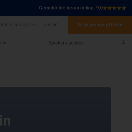
Gemiddelde beoordeling: 9,0
melden als spreker
contact
Vrijblijvende offerte
s
in