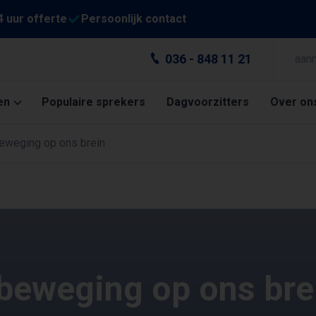
4 uur offerte
Persoonlijk contact
036 - 848 11 21
aan
en
Populaire sprekers
Dagvoorzitters
Over on
eweging op ons brein
beweging op ons bre