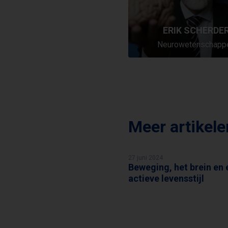
ERIK SCHERDE
Neurowetenschapp
Meer artikel
27 juni 2024
Beweging, het brein en 
ERIK SCHERDER
actieve levensstijl