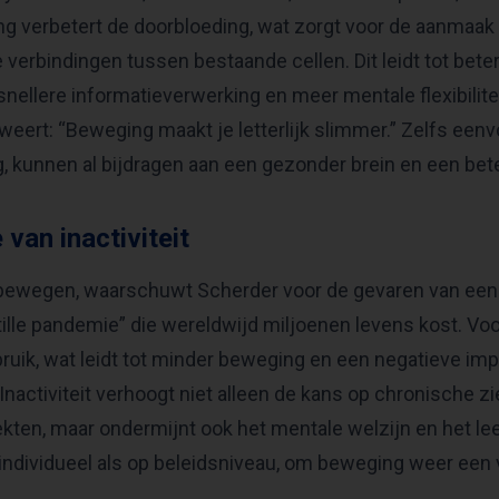
g verbetert de doorbloeding, wat zorgt voor de aanmaak
verbindingen tussen bestaande cellen. Dit leidt tot beter
nellere informatieverwerking en meer mentale flexibilitei
eert: “Beweging maakt je letterlijk slimmer.” Zelfs eenvo
, kunnen al bijdragen aan een gezonder brein en een bet
 van inactiviteit
bewegen, waarschuwt Scherder voor de gevaren van een zi
tille pandemie” die wereldwijd miljoenen levens kost. Voo
uik, wat leidt tot minder beweging en een negatieve imp
Inactiviteit verhoogt niet alleen de kans op chronische z
iekten, maar ondermijnt ook het mentale welzijn en het 
l individueel als op beleidsniveau, om beweging weer een 