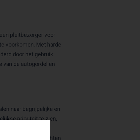
 een pleitbezorger voor
n te voorkomen. Met harde
nderd door het gebruik
s van de autogordel en
en naar begrijpelijke en
kse prioriteit te zien,
f het nu gaat om
ijn, Scherder’s inzichten