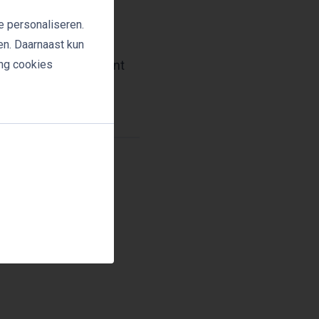
e personaliseren.
en. Daarnaast kun
ing cookies
ker voor elk evenement