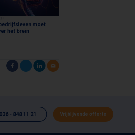
024
4 december 2023
bedrijfsleven moet
Een Pleidooi voor actiever l
er het brein
en onderwijs
:
036 - 848 11 21
Vrijblijvende offerte