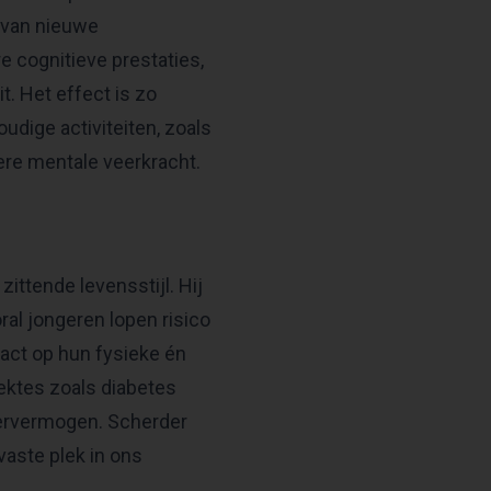
 van nieuwe
e cognitieve prestaties,
t. Het effect is zo
udige activiteiten, zoals
ere mentale veerkracht.
ttende levensstijl. Hij
ral jongeren lopen risico
act op hun fysieke én
iektes zoals diabetes
leervermogen. Scherder
vaste plek in ons