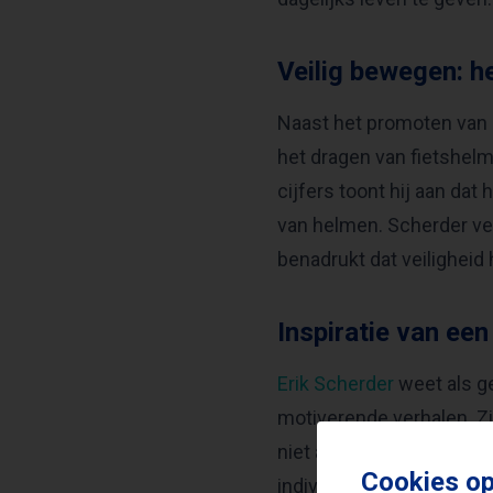
Veilig bewegen: he
Naast het promoten van b
het dragen van fietshelm
cijfers toont hij aan dat
van helmen. Scherder ve
benadrukt dat veiligheid
Inspiratie van ee
Erik Scherder
weet als ge
motiverende verhalen. Zi
niet alleen voor hun fys
Cookies op
individuele gezondheid o