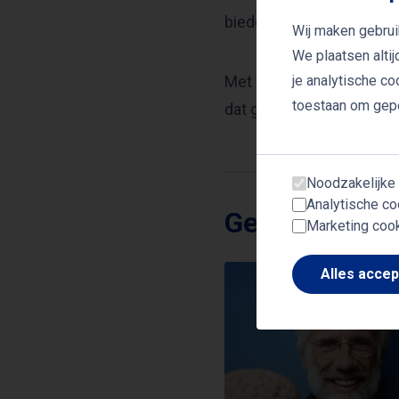
bieden concrete handvat
Wij maken gebrui
We plaatsen alti
je analytische c
Met zijn energieke en ch
toestaan om gepe
dat gericht is op gezondh
Noodzakelijke
Analytische co
Gerelateerde
Marketing coo
Alles acce