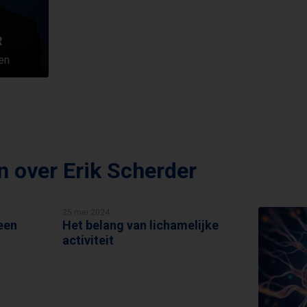
R
en
en over
Erik Scherder
25 mei 2024
een
Het belang van lichamelijke
ERIK SCHERDER
activiteit