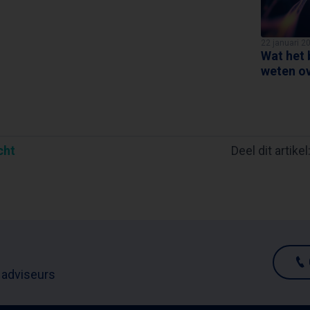
22 januari 2
Wat het 
weten ov
cht
Deel dit artikel
 adviseurs