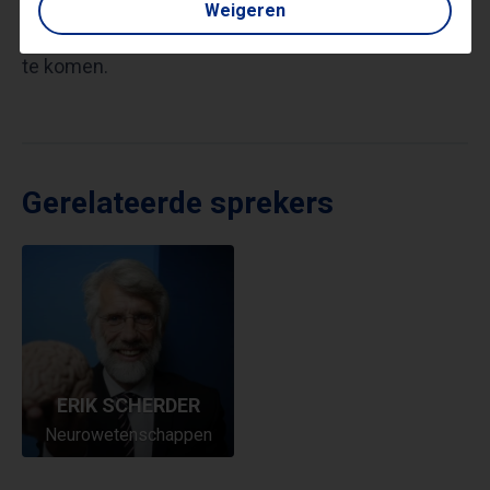
Weigeren
inspirerend, maar ook een oproep om zelf in actie
te komen.
Gerelateerde sprekers
ERIK SCHERDER
Neurowetenschappen