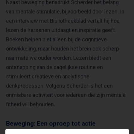
Naast beweging benadrukt Scherder het belang
van mentale stimulatie, bijvoorbeeld door lezen. In
een interview met Bibliotheekblad vertelt hij hoe
lezen de hersenen uitdaagt en inspiratie geeft.
Boeken helpen niet alleen bij de cognitieve
ontwikkeling, maar houden het brein ook scherp
naarmate we ouder worden. Lezen biedt een
ontsnapping aan de dagelijkse routine en
stimuleert creatieve en analytische
denkprocessen. Volgens Scherder is het een
onmisbare activiteit voor iedereen die zijn mentale
fitheid wil behouden.
Beweging: Een oproep tot actie