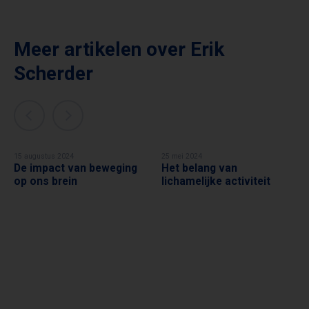
Meer artikelen over
Erik
Scherder
15 augustus 2024
25 mei 2024
De impact van beweging
Het belang van
ERIK SCHERDER
ERIK SCHERDER
op ons brein
lichamelijke activiteit