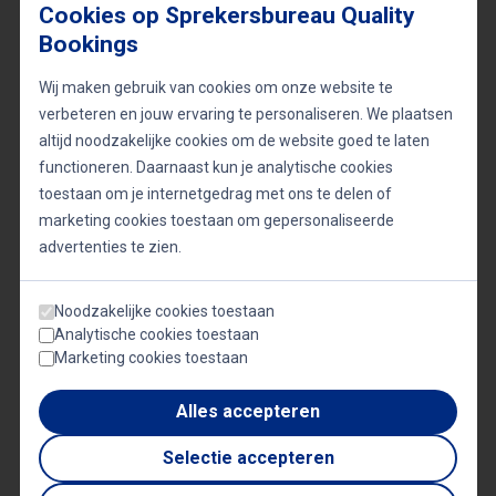
Erik Scherder’s boodschap is helder: een gezonde
Cookies op Sprekersbureau Quality
geest en een gezond lichaam gaan hand in hand. Of
Bookings
het nu gaat om een wandeling in de natuur, het
Wij maken gebruik van cookies om onze website te
nemen van een paar extra stappen tijdens de
verbeteren en jouw ervaring te personaliseren. We plaatsen
altijd noodzakelijke cookies om de website goed te laten
werkdag, of jezelf verliezen in een goed boek –
functioneren. Daarnaast kun je analytische cookies
elke vorm van activiteit draagt bij aan een beter
toestaan om je internetgedrag met ons te delen of
functionerend brein. Zijn pleidooi reikt verder dan
marketing cookies toestaan om gepersonaliseerde
wetenschappelijke inzichten; het is een praktische
advertenties te zien.
gids voor een bewuster en gezonder leven.
Noodzakelijke cookies toestaan
Analytische cookies toestaan
Door beweging en mentale prikkels centraal te
Marketing cookies toestaan
stellen in ons dagelijks leven, kunnen we niet alleen
Alles accepteren
ons welzijn verbeteren, maar ook beter omgaan
Selectie accepteren
met de uitdagingen van een steeds veranderende
wereld. Scherder’s adviezen zijn niet alleen