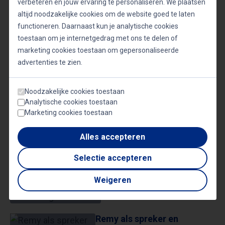
verbeteren en jouw ervaring te personaliseren. We plaatsen
Geopolitiek
Innovatie
Keynote speaker
altijd noodzakelijke cookies om de website goed te laten
Metaverse
Sprekers boeken
Technologie
functioneren. Daarnaast kun je analytische cookies
toestaan om je internetgedrag met ons te delen of
Trendwatchers
Veel gevraagde sprekers
marketing cookies toestaan om gepersonaliseerde
advertenties te zien.
Video's
Noodzakelijke cookies toestaan
Analytische cookies toestaan
Marketing cookies toestaan
Alles accepteren
Wat is AI?
Selectie accepteren
Weigeren
Remy te gast bij Dutch
Dragons
Remy als spreker en