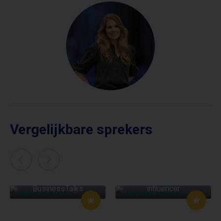
Vergelijkbare sprekers
JAY-JAY BOSKE
ANNA NOOSHIN
Ondernemer en
BusinessTalks
influencer