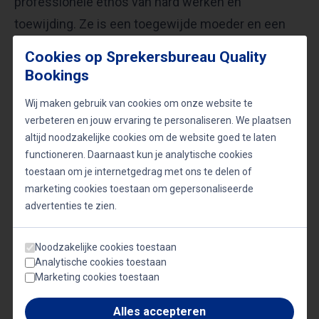
professionele ethos van hard werken en
toewijding. Ze is een toegewijde moeder en een
voorbeeld voor werkende vrouwen die streven naar
Cookies op Sprekersbureau Quality
een evenwichtige levensstijl. Haar vermogen om
Bookings
een succesvolle carrière te combineren met een
Wij maken gebruik van cookies om onze website te
rijk persoonlijk leven maakt haar een rolmodel voor
verbeteren en jouw ervaring te personaliseren. We plaatsen
velen.
altijd noodzakelijke cookies om de website goed te laten
functioneren. Daarnaast kun je analytische cookies
toestaan om je internetgedrag met ons te delen of
De reis van Nikkie Plessen van een
marketing cookies toestaan om gepersonaliseerde
televisiepersoonlijkheid naar een gerespecteerde
advertenties te zien.
mode-ondernemer en inspirerende spreker is een
verhaal van transformatie, innovatie en
Noodzakelijke cookies toestaan
Analytische cookies toestaan
ongeëvenaarde prestaties. Haar lezingen zijn niet
Marketing cookies toestaan
alleen een blik in de wereld van mode en
Alles accepteren
ondernemerschap, maar ook een testament van