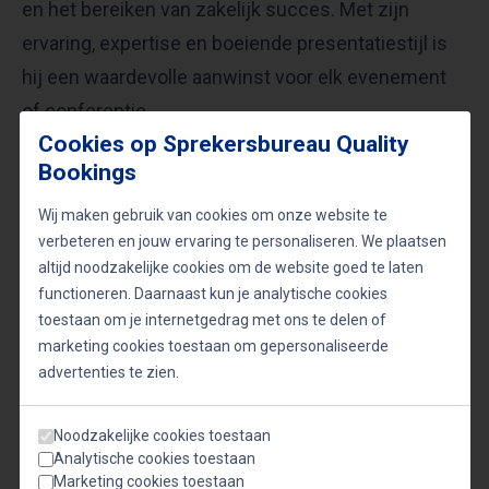
en het bereiken van zakelijk succes. Met zijn
ervaring, expertise en boeiende presentatiestijl is
hij een waardevolle aanwinst voor elk evenement
of conferentie.
Cookies op Sprekersbureau Quality
Bookings
Onderwerpen
Wij maken gebruik van cookies om onze website te
verbeteren en jouw ervaring te personaliseren. We plaatsen
altijd noodzakelijke cookies om de website goed te laten
Innovatie
Leiderschap
Management sprekers
functioneren. Daarnaast kun je analytische cookies
Marketing
Schrijvers & auteurs
toestaan om je internetgedrag met ons te delen of
marketing cookies toestaan om gepersonaliseerde
advertenties te zien.
Video's
Noodzakelijke cookies toestaan
Analytische cookies toestaan
Marketing cookies toestaan