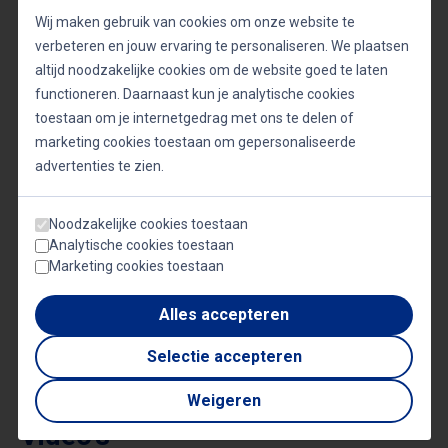
uitdagingen en kansen van onze tijd. Daarom zijn
Wij maken gebruik van cookies om onze website te
verbeteren en jouw ervaring te personaliseren. We plaatsen
zijn lezingen een verrijking voor elk evenement,
altijd noodzakelijke cookies om de website goed te laten
waarbij hij het publiek meeneemt op reis naar een
functioneren. Daarnaast kun je analytische cookies
duurzame, innovatieve toekomst.
toestaan om je internetgedrag met ons te delen of
marketing cookies toestaan om gepersonaliseerde
advertenties te zien.
Onderwerpen
Noodzakelijke cookies toestaan
Analytische cookies toestaan
Marketing cookies toestaan
Citymarketing & stedelijke ontwikkeling
Economie & investeren
Innovatie
Trendwatchers
Alles accepteren
Vastgoed
Selectie accepteren
Weigeren
Video's