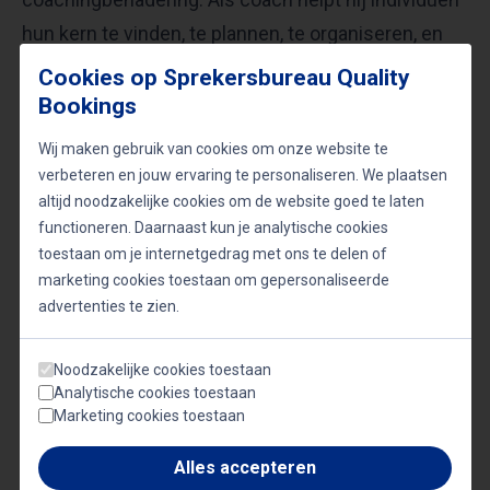
hun kern te vinden, te plannen, te organiseren, en
uiteindelijk hun dromen te verwezenlijken.
Cookies op Sprekersbureau Quality
Bookings
De reis van Jaring Brunia, van een onervaren boer
Wij maken gebruik van cookies om onze website te
tot een succesvolle ondernemer en coach, is een
verbeteren en jouw ervaring te personaliseren. We plaatsen
altijd noodzakelijke cookies om de website goed te laten
verhaal van visie, doorzettingsvermogen, en
functioneren. Daarnaast kun je analytische cookies
persoonlijke groei. Zijn lezingen zijn een bron van
toestaan om je internetgedrag met ons te delen of
inspiratie en praktische inzichten voor iedereen die
marketing cookies toestaan om gepersonaliseerde
advertenties te zien.
geïnteresseerd is in duurzaamheid, landbouw, en
persoonlijke ontwikkeling. Boek Jaring voor je
Noodzakelijke cookies toestaan
evenement en laat je publiek inspireren door zijn
Analytische cookies toestaan
unieke verhaal en praktische wijsheid.
Marketing cookies toestaan
Alles accepteren