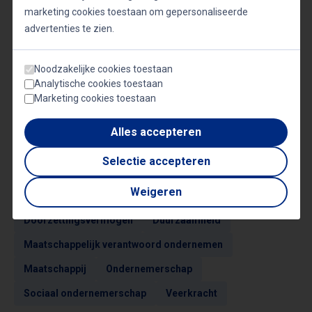
authentieke kijk op het leven en ondernemerschap.
marketing cookies toestaan om gepersonaliseerde
Neem contact op met Quality Bookings en laat je
advertenties te zien.
inspireren door een van de meest unieke stemmen
in het Nederlandse sprekerscircuit.
Noodzakelijke cookies toestaan
Analytische cookies toestaan
Marketing cookies toestaan
Alles accepteren
Selectie accepteren
Onderwerpen
Weigeren
Doorzettingsvermogen
Duurzaamheid
Maatschappelijk verantwoord ondernemen
Maatschappij
Ondernemerschap
Sociaal ondernemerschap
Veerkracht