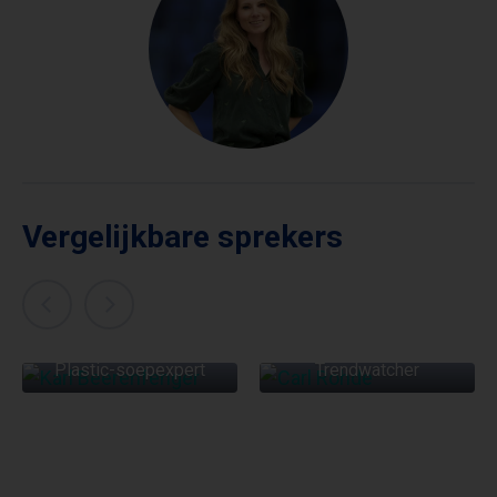
Vergelijkbare sprekers
KARL
BEERENFENGER
CARL ROHDE
Plastic-soepexpert
Trendwatcher