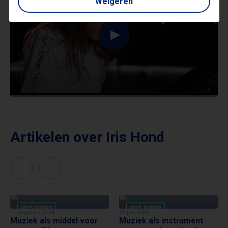
Weigeren
Artikelen over Iris Hond
IRIS HOND
IRIS HOND
17 augustus 2024
29 juni 2024
Muziek als middel voor
Muziek als instrument