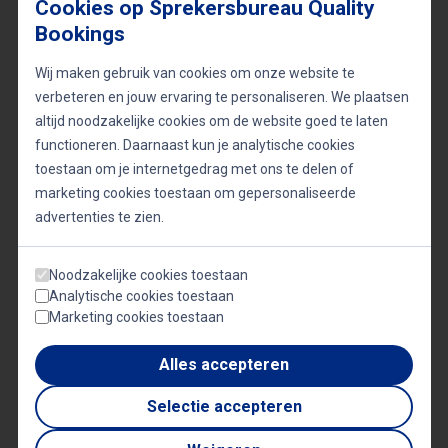
Cookies op Sprekersbureau Quality
verrijkende ervaring die uw publiek nog lang zal
Bookings
bijblijven.
Wij maken gebruik van cookies om onze website te
verbeteren en jouw ervaring te personaliseren. We plaatsen
altijd noodzakelijke cookies om de website goed te laten
Onderwerpen
functioneren. Daarnaast kun je analytische cookies
toestaan om je internetgedrag met ons te delen of
Bekende Nederlanders
Congresafsluiting
marketing cookies toestaan om gepersonaliseerde
advertenties te zien.
Inspiratie
Maatschappij
Muziek
Muzikale afsluiting
Vrouwelijke sprekers
Noodzakelijke cookies toestaan
Analytische cookies toestaan
Marketing cookies toestaan
Video's
Alles accepteren
Selectie accepteren