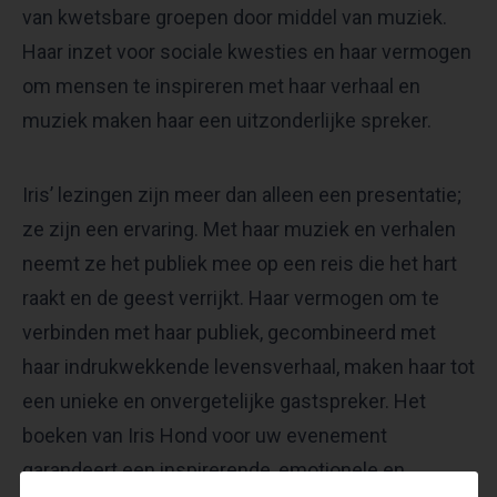
van kwetsbare groepen door middel van muziek.
Haar inzet voor sociale kwesties en haar vermogen
om mensen te inspireren met haar verhaal en
muziek maken haar een uitzonderlijke spreker.
Iris’ lezingen zijn meer dan alleen een presentatie;
ze zijn een ervaring. Met haar muziek en verhalen
neemt ze het publiek mee op een reis die het hart
raakt en de geest verrijkt. Haar vermogen om te
verbinden met haar publiek, gecombineerd met
haar indrukwekkende levensverhaal, maken haar tot
een unieke en onvergetelijke gastspreker. Het
boeken van Iris Hond voor uw evenement
garandeert een inspirerende, emotionele en