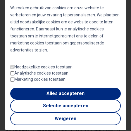
van zijn veelzijdigheid en creativiteit.
Wij maken gebruik van cookies om onze website te
verbeteren en jouw ervaring te personaliseren. We plaatsen
Maar Brainpower is meer dan een kunstenaar. Hij is
altijd noodzakelijke cookies om de website goed te laten
ook een academicus, met een doctoraat in
functioneren. Daarnaast kun je analytische cookies
toestaan om je internetgedrag met ons te delen of
Communicatiewetenschappen. Deze achtergrond
marketing cookies toestaan om gepersonaliseerde
stelt hem in staat om diepgaande inzichten te
advertenties te zien.
delen tijdens zijn lezingen en masterclasses. Of hij
nu spreekt over muziek, cultuur of
Noodzakelijke cookies toestaan
Analytische cookies toestaan
ondernemerschap, zijn lezingen zijn niet alleen
Marketing cookies toestaan
informatief, maar ook ongelooflijk inspirerend.
Alles accepteren
Zijn workshops en masterclasses zijn een
Selectie accepteren
samensmelting van decennialange praktijkervaring
Weigeren
en een ongeëvenaarde passie voor delen en
verbinden. Brainpower neemt zijn publiek mee op