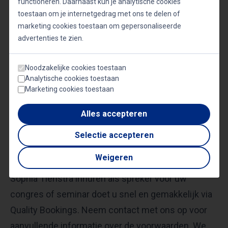
functioneren. Daarnaast kun je analytische cookies
toestaan om je internetgedrag met ons te delen of
Vrouwelijke sprekers
marketing cookies toestaan om gepersonaliseerde
advertenties te zien.
Reviews over Sophia Tienstra
Noodzakelijke cookies toestaan
Analytische cookies toestaan
Marketing cookies toestaan
Schrijf een review
Alles accepteren
Selectie accepteren
Meer informatie & boekingen
Weigeren
Sophia Tienstra inhuren als spreker voor uw
congres of seminar doet u snel en gemakkelijk via
Quality Bookings. Neem contact met ons op voor
aanvullende informatie over de voorwaarden. We