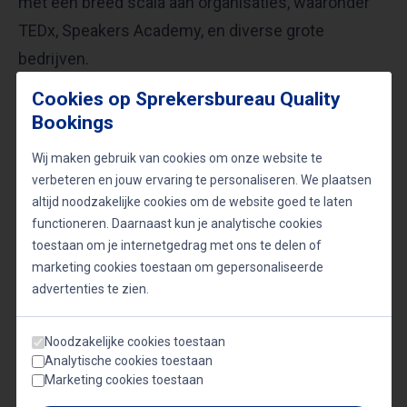
met een breed scala aan organisaties, waaronder
TEDx, Speakers Academy, en diverse grote
bedrijven.
Cookies op Sprekersbureau Quality
Zijn missie is om mensen te motiveren buiten hun
Bookings
comfortzone te treden en eigen
Wij maken gebruik van cookies om onze website te
verantwoordelijkheid te nemen voor hun motivatie,
verbeteren en jouw ervaring te personaliseren. We plaatsen
emoties en gedrag. Jean-Marc is een inspirator die
altijd noodzakelijke cookies om de website goed te laten
functioneren. Daarnaast kun je analytische cookies
gelooft dat verandering van binnenuit komt, en hij is
toestaan om je internetgedrag met ons te delen of
toegewijd aan het helpen van mensen en
marketing cookies toestaan om gepersonaliseerde
organisaties om hun volledige potentieel te
advertenties te zien.
bereiken.
Noodzakelijke cookies toestaan
Analytische cookies toestaan
Marketing cookies toestaan
Onderwerpen