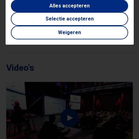
Alles accepteren
Creativiteit
Leiderschap
Management sprekers
Selectie accepteren
Persoonlijk leiderschap
Samenwerken
Weigeren
Webinar sprekers
Werkgeluk
Video's