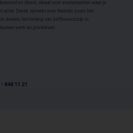
s boeiend en direct, ideaal voor evenementen waar je
ot actie. Derek spreekt over thema’s zoals het
le doelen, het belang van zelfbewustzijn in
 tussen werk en privéleven.
 - 848 11 21