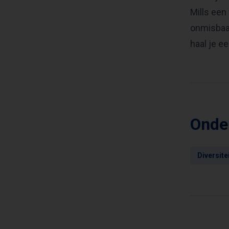
Mills een
onmisbaar
haal je e
Onde
Diversite