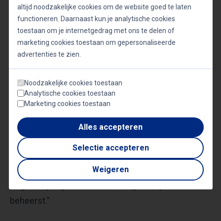
altijd noodzakelijke cookies om de website goed te laten
haalbaar en dát is van belang, als je diversiteit &
functioneren. Daarnaast kun je analytische cookies
inclusie mogelijk wil maken.”
toestaan om je internetgedrag met ons te delen of
marketing cookies toestaan om gepersonaliseerde
advertenties te zien.
“Het publiek vond haar optreden inspirerend,
duidelijk en het zet aan tot denken over hoe je
Noodzakelijke cookies toestaan
nieuwe doelgroepen kunt bereiken. Op een
Analytische cookies toestaan
Marketing cookies toestaan
uitnodigende manier stimuleerde Chanel het
publiek om kritisch naar jezelf en de processen
Alles accepteren
binnen je organisatie te kijken. Daarnaast gaf ze
Selectie accepteren
praktische handvatten hoe je dat op een andere
manier kunt aanpakken. Ik vond Chanel
Weigeren
laagdrempelig benaderbaar, toegankelijk en ook
beheerst.”