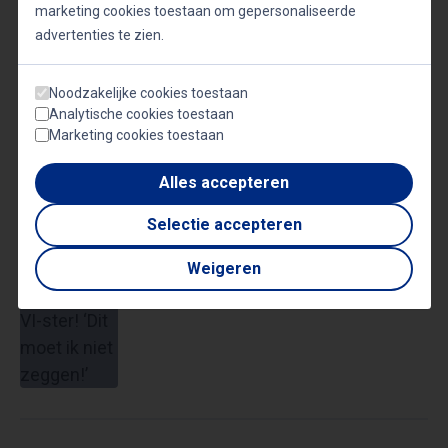
marketing cookies toestaan om gepersonaliseerde
advertenties te zien.
Interview met Ben van der Burg -
Noodzakelijke cookies toestaan
Techontwikkeling
Analytische cookies toestaan
Marketing cookies toestaan
Alles accepteren
PowCast: Ben van der Burg aan de
Selectie accepteren
dr*gs met VI-ster! ‘Dit moet ik niet
zeggen!’
Weigeren