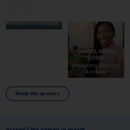
NICOL TADEMA
Effectief beïnvloeden,
motiveren en overtuigen
CHANEL MATIL
LODIK
Antiracisme, diversiteit
& inclusie.
Bekijk alle sprekers
Vragen? We helpen je graag!