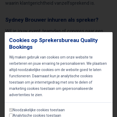
waarin klantgerichtheid vanzelfsprekend is.
Sydney Brouwer inhuren als spreker?
Wil je jouw event, teamdag of congres naar een
hoger niveau tillen? Sydney Brouwer boeken
Cookies op Sprekersbureau Quality
Bookings
betekent kiezen voor een keynote die inspireert,
activeert en impact maakt. Of het nu gaat om een
Wij maken gebruik van cookies om onze website te
zaal vol ondernemers, managers of publieke
verbeteren en jouw ervaring te personaliseren. We plaatsen
altijd noodzakelijke cookies om de website goed te laten
instellingen, Sydney weet zijn boodschap af te
functioneren. Daarnaast kun je analytische cookies
stemmen op de behoeften van jouw publiek.
toestaan om je internetgedrag met ons te delen of
marketing cookies toestaan om gepersonaliseerde
advertenties te zien.
Neem nu contact op voor boekingen en ontdek hoe
Sydney jouw organisatie helpt om klanten en
Noodzakelijke cookies toestaan
medewerkers tot fans te maken.
Analytische cookies toestaan