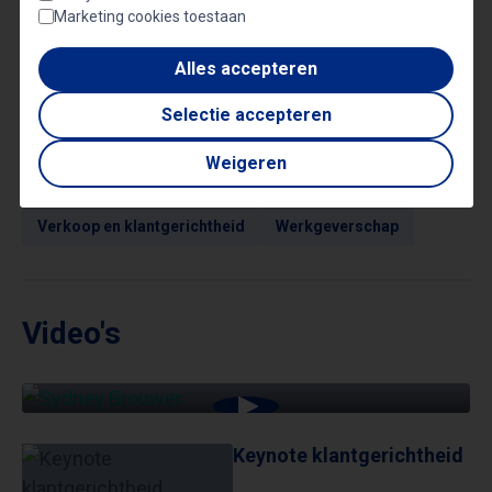
Marketing cookies toestaan
Alles accepteren
Onderwerpen
Selectie accepteren
Gastvrijheid
Management sprekers
Marketing
Weigeren
Veel gevraagde sprekers
Verkoop en klantgerichtheid
Werkgeverschap
Video's
KEYNOTE KLANTGERICHTHEID
Keynote klantgerichtheid