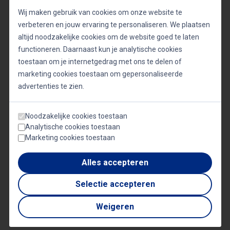
wordt regelmatig geciteerd in media als expert op
Wij maken gebruik van cookies om onze website te
verbeteren en jouw ervaring te personaliseren. We plaatsen
dit gebied. Zijn vermogen om complexe ideeën op
altijd noodzakelijke cookies om de website goed te laten
een toegankelijke manier te presenteren, samen
functioneren. Daarnaast kun je analytische cookies
met zijn charismatische en boeiende spreekstijl,
toestaan om je internetgedrag met ons te delen of
maakt hem tot een gewilde spreker voor een breed
marketing cookies toestaan om gepersonaliseerde
advertenties te zien.
scala aan doelgroepen.
Noodzakelijke cookies toestaan
Bij het boeken van Tom Palmaerts voor een
Analytische cookies toestaan
Marketing cookies toestaan
evenement, kies je niet alleen voor een expert met
diepgaande kennis, maar ook voor een spreker die
Alles accepteren
in staat is om zijn publiek te inspireren en te
Selectie accepteren
motiveren. Met zijn ervaring, expertise en
dynamische presentatiestijl is Tom Palmaerts een
Weigeren
uitstekende keuze voor iedereen die op zoek is