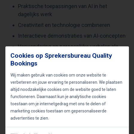
Praktische toepassingen van AI in het
dagelijks werk
Creativiteit en technologie combineren
Interactieve demonstraties van AI-concepten
Verwondering en persoonlijke verhalen als
leerinstrument
Cookies op Sprekersbureau Quality
Bookings
Handvatten om AI praktisch toe te passen
Wij maken gebruik van cookies om onze website te
verbeteren en jouw ervaring te personaliseren. We plaatsen
Hans Kazàn en Matthijs Akkenaar boeken voor een
altijd noodzakelijke cookies om de website goed te laten
inspirerende keynote? Neem nu contact op via het
functioneren. Daarnaast kun je analytische cookies
toestaan om je internetgedrag met ons te delen of
Sprekershuys voor uw boeking of gastspreker
marketing cookies toestaan om gepersonaliseerde
aanvragen. Dit duo maakt kunstmatige intelligentie
advertenties te zien.
begrijpelijk, persoonlijk en memorabel en is
geschikt voor zakelijke events,