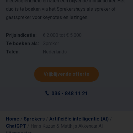
nieuwsgierigheid en laten een blijvende indruk achter. Het
duo is te boeken via het Sprekershuys als spreker of
gastspreker voor keynotes en lezingen.
Prijsindicatie:
€ 2.000 tot € 5.000
Te boeken als:
Spreker
Talen:
Nederlands
Vrijblijvende offerte
036 - 848 11 21
Home
/
Sprekers
/
Artificiële intelligentie (AI)
/
ChatGPT
/
Hans Kazan & Matthijs Akkenaar AI