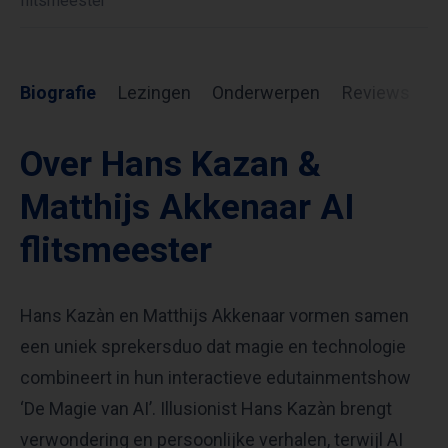
flitsmeester
Biografie
Lezingen
Onderwerpen
Reviews
I
Over Hans Kazan &
Matthijs Akkenaar AI
flitsmeester
Hans Kazàn en Matthijs Akkenaar vormen samen
een uniek sprekersduo dat magie en technologie
combineert in hun interactieve edutainmentshow
‘De Magie van AI’. Illusionist Hans Kazàn brengt
verwondering en persoonlijke verhalen, terwijl AI