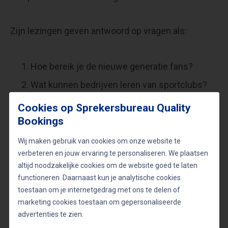
Zijn lezingen geven antwoord op vragen als:
Hoe bereik je de nieuwe generatie fans?
Wat kunnen bedrijven leren van sportclubs?
Welke rol speelt authenticiteit in
Cookies op Sprekersbureau Quality
merkvertrouwen?
Bookings
Wij maken gebruik van cookies om onze website te
Inspiratie met impact
verbeteren en jouw ervaring te personaliseren. We plaatsen
altijd noodzakelijke cookies om de website goed te laten
functioneren. Daarnaast kun je analytische cookies
Chris Woerts is niet alleen een inspirerende
toestaan om je internetgedrag met ons te delen of
spreker, maar ook een verhalenverteller die zijn
marketing cookies toestaan om gepersonaliseerde
publiek meeneemt. Of het nu gaat om een congres
advertenties te zien.
over innovatie, een zakelijke bijeenkomst of een