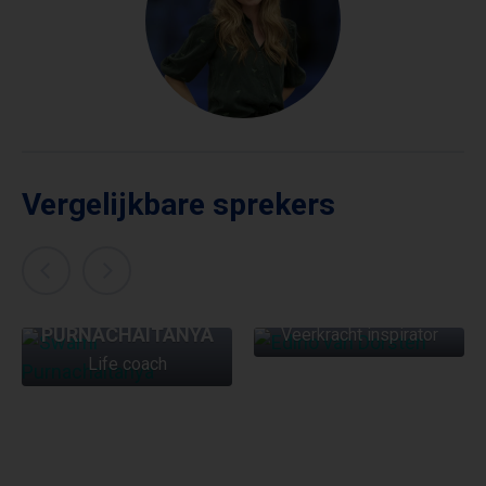
Vergelijkbare sprekers
EDINO VAN
DORSTEN
SWAMI
PURNACHAITANYA
Veerkracht inspirator
Life coach