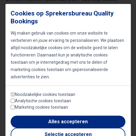
vervreemding en zinloosheid in organisaties.
Cookies op Sprekersbureau Quality
Daarnaast toont hij hoe we ons opnieuw kunnen
Bookings
verbinden met inspiratie en levenskracht. Zijn
Wij maken gebruik van cookies om onze website te
aanpak is zowel diepgaand als praktisch, met
verbeteren en jouw ervaring te personaliseren. We plaatsen
tijdloze inzichten die direct toepasbaar zijn in de
altijd noodzakelijke cookies om de website goed te laten
praktijk.
functioneren. Daarnaast kun je analytische cookies
toestaan om je internetgedrag met ons te delen of
marketing cookies toestaan om gepersonaliseerde
Op zijn best is Alexander wanneer hij, vanuit
advertenties te zien.
verbinding met zijn publiek, zijn boodschap intuïtief
kan overbrengen, afgestemd op de context van de
Noodzakelijke cookies toestaan
Analytische cookies toestaan
groep. Puttend uit psychologie, filosofie,
Marketing cookies toestaan
neurowetenschappen en (Oosterse)
Alles accepteren
wijsheidstradities begeleidt hij individuen naar het
herontdekken van hun ware zelf—voorbij de
Selectie accepteren