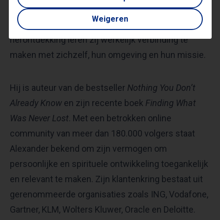
persona’s, geconditioneerde overtuigingen en de
Weigeren
beperkingen van het ego. Vanuit deze
herontdekking leren zij werkelijk verbinding te
maken met zichzelf, hun omgeving en hun missie.
Hij is auteur van de bestseller
Nothing You Don’t
Already Know
en zijn recente boek
Finding What
Was Never Lost
. Met een betrokken online
community van meer dan 180.000 volgers staat
Alexander bekend om zijn vermogen om
persoonlijke en spirituele ontwikkeling toegankelijk
en relevant te maken. Zijn klantenkring bestaat uit
gerenommeerde organisaties zoals ING, Vodafone,
Gartner, KLM, Wolters Kluwer, Oracle en Deloitte.