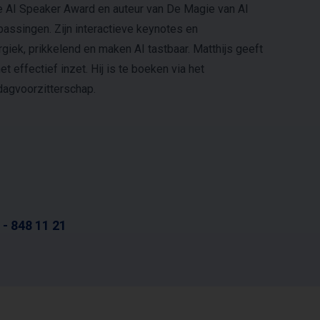
e AI Speaker Award en auteur van De Magie van AI
epassingen. Zijn interactieve keynotes en
iek, prikkelend en maken AI tastbaar. Matthijs geeft
et effectief inzet. Hij is te boeken via het
dagvoorzitterschap.
 - 848 11 21