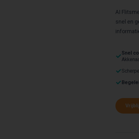
AI Flitsm
snel en g
informati
Snel co
Akkenaa
Scherp
Begele
Vrijbl