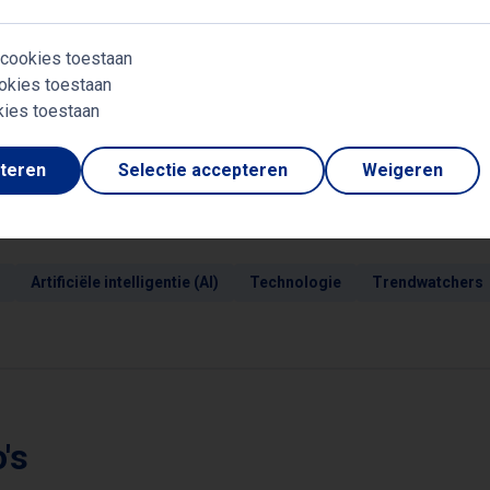
utainmentlezing: De Magie van AI samen met Hans
 cookies toestaan
okies toestaan
kies toestaan
pteren
Selectie accepteren
Weigeren
rwerpen
Artificiële intelligentie (AI)
Technologie
Trendwatchers
's