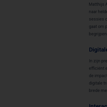
Matthijs 
naar held
sessies c
gaat om p
begrijpen
Digital
In zijn p
efficiënt
de impact
digitale 
brede me
Intera