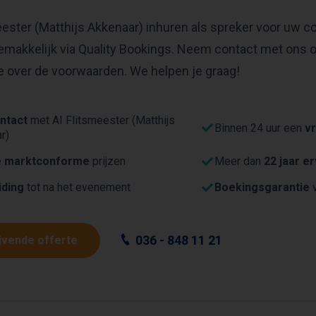
eester (Matthijs Akkenaar) inhuren als spreker voor uw c
emakkelijk via Quality Bookings. Neem contact met ons 
e over de voorwaarden. We helpen je graag!
ntact
met AI Flitsmeester (Matthijs
Binnen 24 uur een
vr
r)
e
marktconforme
prijzen
Meer dan
22 jaar e
iding
tot na het evenement
Boekingsgarantie
v
036 - 848 11 21
ijvende offerte