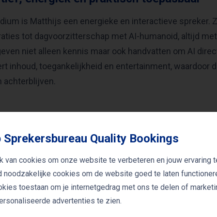
dium is Matthijs een energieke en interactieve spreker. Z
ties tot dagvoorzitterschap met AI-humanoid, altijd met 
even niet alleen kennis maar ook handvatten om AI direct 
t inhoud, toegankelijkheid en entertainment, waardoor 
 achterblijven.
 Sprekersbureau Quality Bookings
gen van AI Flitsmeester (Matth
k van cookies om onze website te verbeteren en jouw ervaring t
jd noodzakelijke cookies om de website goed te laten functioner
ookies toestaan om je internetgedrag met ons te delen of market
manoids komen eraan! De Ai-flitsmeester & de h
rsonaliseerde advertenties te zien.