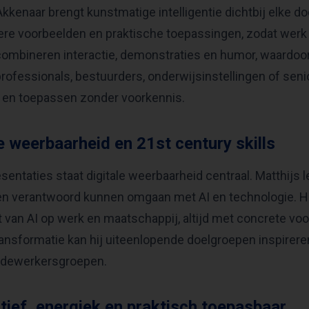
Akkenaar brengt kunstmatige intelligentie dichtbij elke d
ere voorbeelden en praktische toepassingen, zodat werk e
ombineren interactie, demonstraties en humor, waardoor 
rofessionals, bestuurders, onderwijsinstellingen of seni
 en toepassen zonder voorkennis.
e weerbaarheid en 21st century skills
resentaties staat digitale weerbaarheid centraal. Matthijs 
 en verantwoord kunnen omgaan met AI en technologie. Hij
 van AI op werk en maatschappij, altijd met concrete voo
transformatie kan hij uiteenlopende doelgroepen inspirere
dewerkersgroepen.
ctief, energiek en praktisch toepasbaar