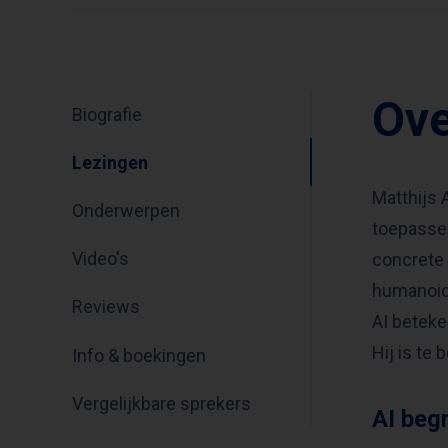
Ove
Biografie
Lezingen
Matthijs 
Onderwerpen
toepassen
Video's
concrete 
humanoid 
Reviews
AI beteke
Hij is te
Info & boekingen
Vergelijkbare sprekers
AI beg