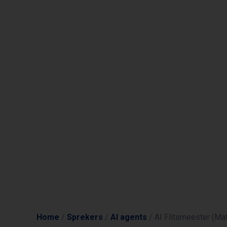
Home
/
Sprekers
/
AI agents
/
AI Flitsmeester (Mat