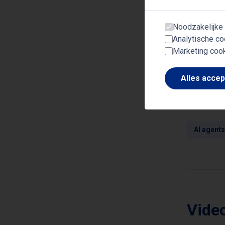
De ed
Noodzakelijke
Analytische co
Marketing coo
Alles acce
Onde
AI agents
Video