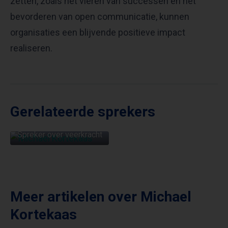
zetten, zoals het vieren van successen en het
bevorderen van open communicatie, kunnen
organisaties een blijvende positieve impact
realiseren.
Gerelateerde sprekers
MICHAEL
KORTEKAAS
Spreker over veerkracht
Meer artikelen over
Michael
Kortekaas