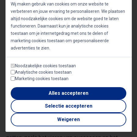
Werkgeluk wordt steeds meer erkend als een
Wij maken gebruik van cookies om onze website te
verbeteren en jouw ervaring te personaliseren. We plaatsen
strategische pijler voor succes. Kortekaas stelt dat
altijd noodzakelijke cookies om de website goed te laten
het stimuleren van werkgeluk begint bij een
functioneren. Daarnaast kun je analytische cookies
positieve werkcultuur. Dit omvat niet alleen
toestaan om je internetgedrag met ons te delen of
waardering en erkenning, maar ook ruimte voor
marketing cookies toestaan om gepersonaliseerde
advertenties te zien.
persoonlijke ontwikkeling en autonomie.
Organisaties die investeren in werkgeluk, zien vaak
Noodzakelijke cookies toestaan
een toename in loyaliteit, creativiteit en algehele
Analytische cookies toestaan
prestaties.
Marketing cookies toestaan
Alles accepteren
Hij benadrukt dat werkgeluk geen eenmalig
Selectie accepteren
initiatief is, maar een continu proces dat vraagt om
bewuste aandacht van zowel leiders als
Weigeren
medewerkers. Door kleine, consistente stappen te