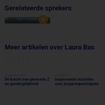
Gerelateerde sprekers
LAURA BAS
Gen-Z expert
Meer artikelen over
Laura Bas
20 augustus 2024
2 juli 2024
De kracht van generatie Z
Inspirerende inzichten
LAURA BAS
LAURA BAS
en gendergelijkheid
over jongerenparticipatie